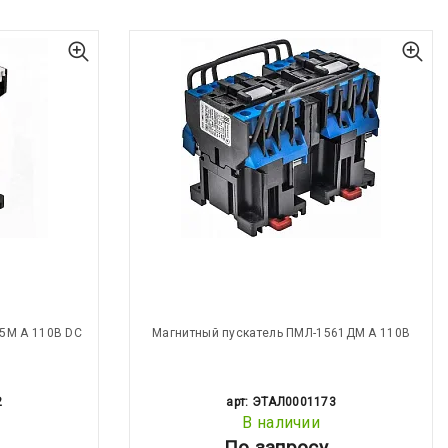
5М А 110В DC
Магнитный пускатель ПМЛ-1561ДМ А 110В
2
арт: ЭТАЛ0001173
В наличии
По запросу