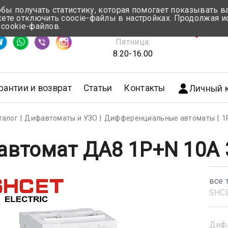
обы получать статистику, которая помогает показывать 
те отключить coocie-файлы в настройках. Продолжая и
Понедельник-Четверг:
 cookie-файлов.
емя ответа ≈ 5 мин
8.30-17.00
г.Мин
Пятница:
8.20-16.00
рантии и возврат
Статьи
Контакты
Личный 
талог
Дифавтоматы и УЗО
Дифференциальные автоматы
1
втомат ДА8 1P+N 10А 
все 
SHС
Диф