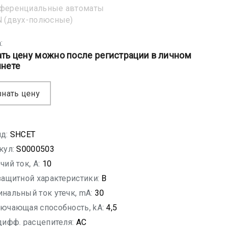
ференциальные автоматы
 (двух-полюсные)
:
ать цену можно после регистрации в личном
инете
знать цену
д:
SHСET
кул:
S0000503
чий ток, A:
10
защитной характеристики:
B
нальный ток утечк, mA:
30
ючающая способность, kA:
4,5
дифф. расцепителя:
AC