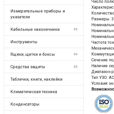
Число пол
Характерис
Измерительные приборы и
Количество
указатели
Размеры: 3
Номинально
Кабельные наконечники
Номинальный
Номинальна
Инструменты
Частота ток
Механическ
Коммутацио
Ящики, щитки и боксы
Сечение по
Наличие се
Средства защиты
Диапазон р
Тип УЗО: А
Таблички, книги, наклейки
Условия эк
Возможнос
Климатическая техника
Конденсаторы