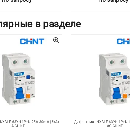
лярные в разделе
NXBLE-63YH 1P+N 25А 30mA (6kA)
Дифавтомат NXBLE-63YH 1P+N 1
А CHINT
АС CHINT