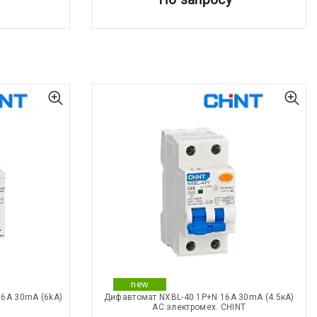
new
6А 30mA (6kA)
Дифавтомат NXBL-40 1P+N 16А 30mA (4.5кА)
АС электромех. CHINT