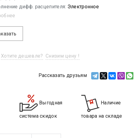
лнение дифф. расцепителя:
Электронное
робнее
аказать
Хотите дешевле?
Снизим цену !
Рассказать друзьям
Выгодная
Наличие
система скидок
товара на складе