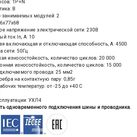
юсов: 1Р+N
тика: В
 занимаемых модулей: 2
6х77х68
е напряжение электрической сети: 230В
 ток In, A: 10
я включающая и отключающая способность, А: 4500
а сети: 50Гц
ая износостойкость, количество циклов: 20 000
нная износостойкость, количество циклов: 15 000
дключаемого провода: 25 мм2
ребра на контактную пару: 0,85г
абочих температур: от -25 до +40 С
C
сплуатации: УХЛ4
ть одновременного подключения шины и проводника.