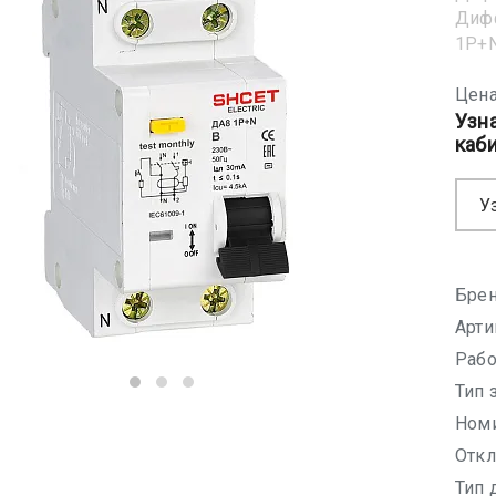
Диф
1Р+N
Цена
Узн
каб
У
Брен
Арти
Рабо
Тип 
Номи
Откл
Тип 