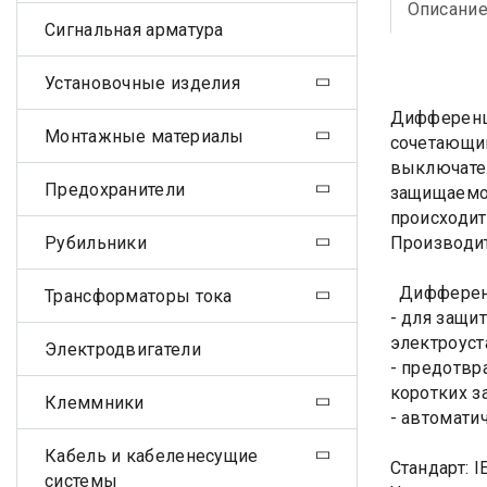
Описани
Сигнальная арматура
Установочные изделия
Дифференц
Монтажные материалы
сочетающи
выключател
Предохранители
защищаемом
происходит
Рубильники
Производит
Дифференц
Трансформаторы тока
- для защи
электроуст
Электродвигатели
- предотвр
коротких з
Клеммники
- автомати
Кабель и кабеленесущие
Стандарт: I
системы