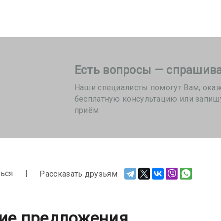
Есть вопросы — спрашива
Наши специалисты помогут Вам, ока
бесплатную консультацию или запиш
приём
ься
Рассказать друзьям
ие предложения