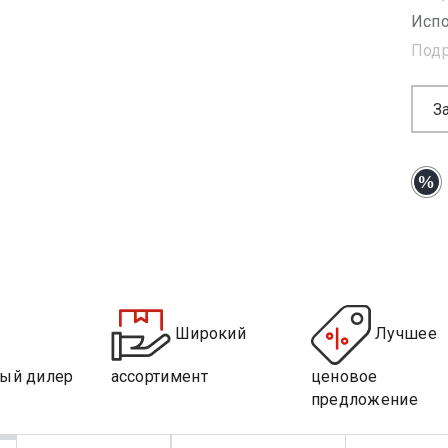
Испо
Под
З
Широкий
Лучшее
ый дилер
ассортимент
ценовое
предложение