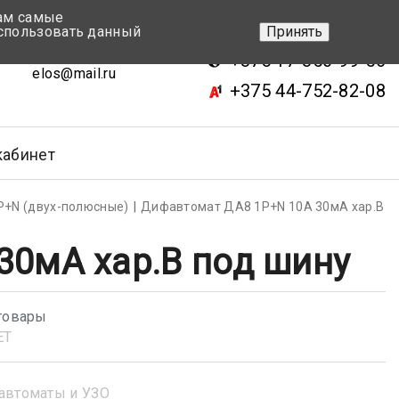
вам самые
+375 17-343-46-70
спользовать данный
Принять
ск, ул.Кижеватова 7, кор.2
+375 17-350-99-56
elos@mail.ru
+375 44-752-82-08
кабинет
Р+N (двух-полюсные)
Дифавтомат ДА8 1P+N 10А 30мА хар.В
30мА хар.В под шину
товары
ET
автоматы и УЗО