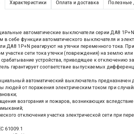
е
Характеристики
Оплата и доставка
Полезные 
иальные автоматические выключатели серии ДА8 1P+N 
м в себе функции автоматического выключателя и эле
и ДА8 1P+N реагируют на утечки переменного тока. П
 участке сети тока утечки (повреждения) на землю или 
 срабатывание устройства, приводящее к отключению з
ель гарантирует соответствие выпускаемых дифференц
иальный автоматический выключатель предназначен д
ты людей от поражения электрическим током при случа
ановки;
ащения возгорания и пожаров, возникающих вследствие 
амыканий;
ческого отключения участка электрической сети при пер
EC 61009.1