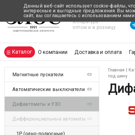
Данный веб-сайт использует cookie-файлы, чт
интересные и выгодные предложения. Вы може
сайт, вы соглашаетесь с использованием нами
Электротехническая
Вр
аппаратура
оптом и в розницу
Каталог
О компании
Доставка и оплата
Га
Главная
Ка
Магнитные пускатели
под шину
Дифа
Автоматические выключатели
Дифавтоматы и УЗО
Дифференциальные автоматы
1Р (одно-полюсные)