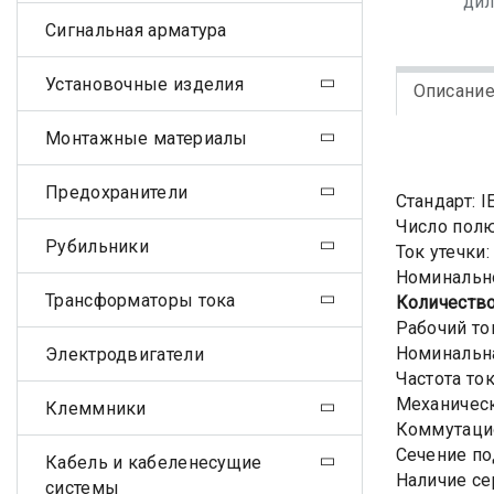
ди
Сигнальная арматура
Установочные изделия
Описани
Монтажные материалы
Предохранители
Стандарт: I
Число полю
Рубильники
Ток утечки
Номинально
Трансформаторы тока
Количество
Рабочий то
Номинальна
Электродвигатели
Частота ток
Механическ
Клеммники
Коммутацио
Сечение по
Кабель и кабеленесущие
Наличие сер
системы