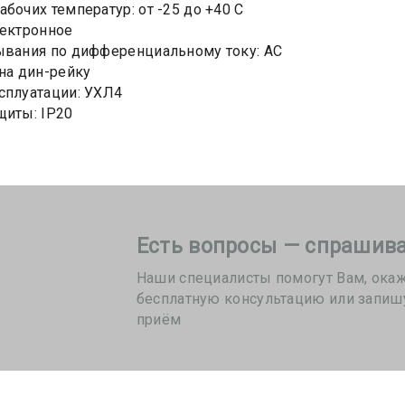
абочих температур: от -25 до +40 С
лектронное
ывания по дифференциальному току: АС
 на дин-рейку
сплуатации: УХЛ4
щиты: IP20
Есть вопросы — спрашива
Наши специалисты помогут Вам, ока
бесплатную консультацию или запиш
приём