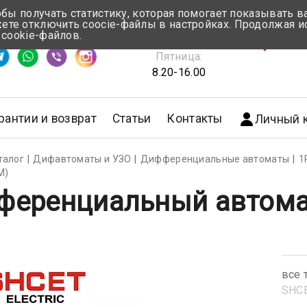
обы получать статистику, которая помогает показывать 
те отключить coocie-файлы в настройках. Продолжая и
Понедельник-Четверг:
 cookie-файлов.
емя ответа ≈ 5 мин
8.30-17.00
г.Мин
Пятница:
8.20-16.00
рантии и возврат
Статьи
Контакты
Личный 
талог
Дифавтоматы и УЗО
Дифференциальные автоматы
1
М)
ференциальный автома
все 
SHС