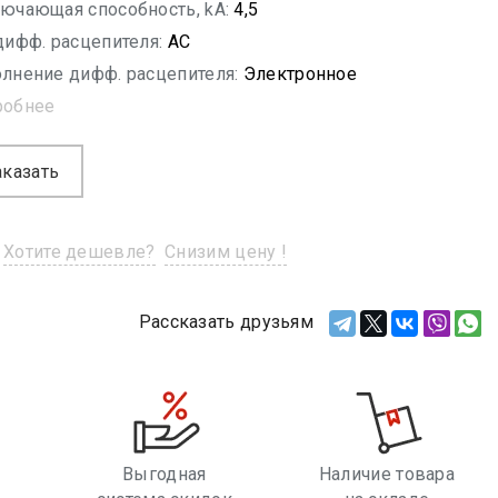
ючающая способность, kA:
4,5
дифф. расцепителя:
AC
лнение дифф. расцепителя:
Электронное
робнее
аказать
Хотите дешевле?
Снизим цену !
Рассказать друзьям
Выгодная
Наличие товара