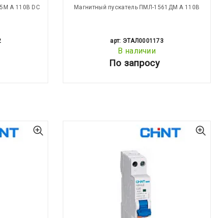
5М А 110В DC
Магнитный пускатель ПМЛ-1561ДМ А 110В
2
арт: ЭТАЛ0001173
В наличии
По запросу