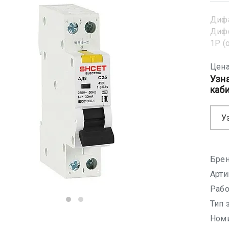
Диф
Диф
1Р (
Цена
Узн
каб
У
Брен
Арти
Рабо
Тип 
Номи