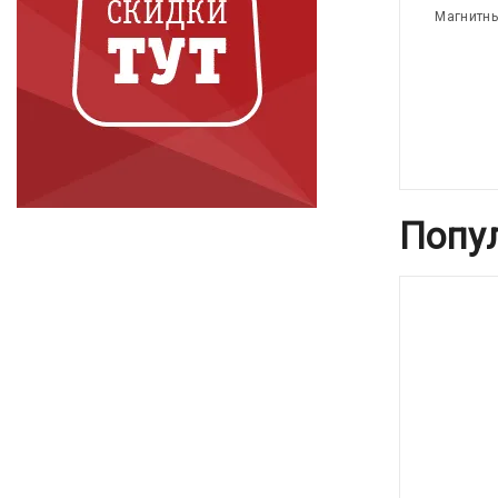
Магнитны
Попу