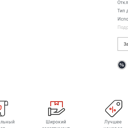
Откл
Тип 
Испо
Под
З
альный
Широкий
Лучшее