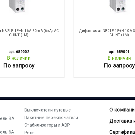
 NB2LE 1P+N 16А 30mA (6кА) АС
Дифавтомат NB2LE 1P+N 10А 3
CHINT (1М)
CHINT (1М)
арт: 689002
арт: 689001
В наличии
В наличии
По запросу
По запросу
О компани
Выключатели путевые
Пакетные переключатели
ель ВА
Доставка 
Стабилизаторы и АВР
Cертифик
ель 6А
Реле