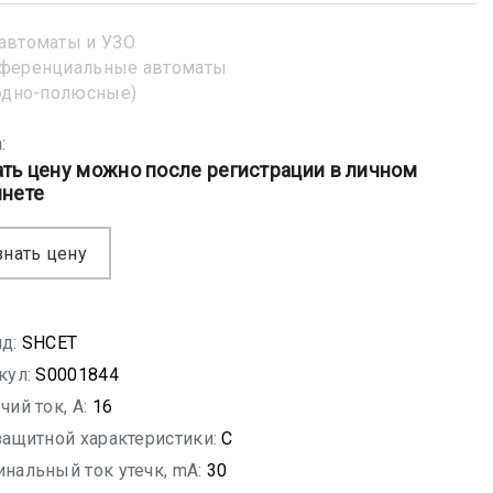
автоматы и УЗО
ференциальные автоматы
одно-полюсные)
:
ать цену можно после регистрации в личном
инете
знать цену
д:
SHСET
кул:
S0001844
чий ток, A:
16
защитной характеристики:
C
нальный ток утечк, mA:
30