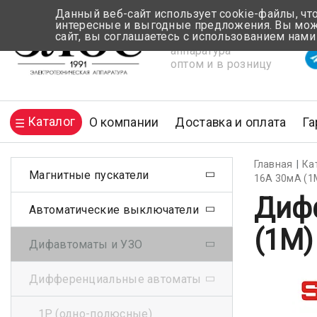
Данный веб-сайт использует cookie-файлы, чт
интересные и выгодные предложения. Вы може
сайт, вы соглашаетесь с использованием нами
Электротехническая
Вр
аппаратура
оптом и в розницу
Каталог
О компании
Доставка и оплата
Га
Главная
Ка
Магнитные пускатели
16А 30мА (1
Диф
Автоматические выключатели
(1М)
Дифавтоматы и УЗО
Дифференциальные автоматы
1Р (одно-полюсные)