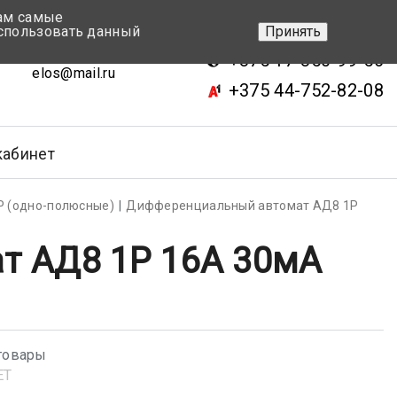
вам самые
+375 17-343-46-70
спользовать данный
Принять
ск, ул.Кижеватова 7, кор.2
+375 17-350-99-56
elos@mail.ru
+375 44-752-82-08
кабинет
Р (одно-полюсные)
Дифференциальный автомат AД8 1P
т AД8 1P 16А 30мА
товары
ET