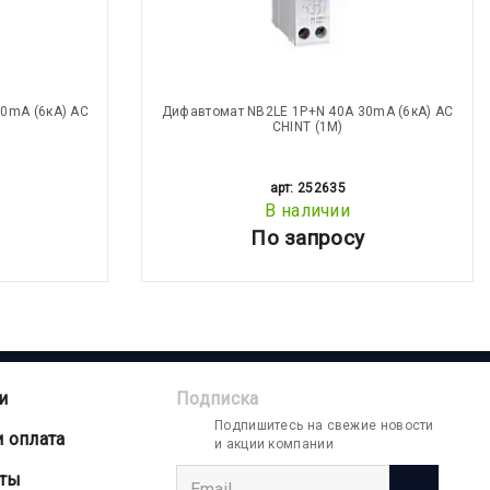
0mA (6кА) АС
Дифавтомат NB2LE 1P+N 40А 30mA (6кА) АС
CHINT (1М)
арт: 252635
В наличии
По запросу
и
Подписка
Подпишитесь на свежие новости
и оплата
и акции компании
аты