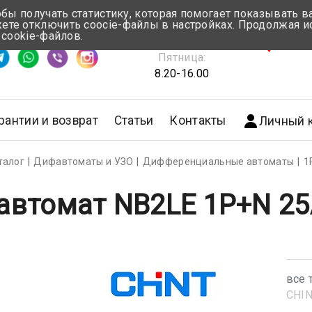
обы получать статистику, которая помогает показывать 
те отключить coocie-файлы в настройках. Продолжая и
Понедельник-Четверг:
 cookie-файлов.
емя ответа ≈ 5 мин
8.30-17.00
г.Мин
Пятница:
8.20-16.00
рантии и возврат
Статьи
Контакты
Личный 
талог
Дифавтоматы и УЗО
Дифференциальные автоматы
1
втомат NB2LE 1P+N 25
все 
CHI