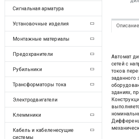
ди
Сигнальная арматура
Установочные изделия
Описани
Монтажные материалы
Предохранители
Автомат ди
сетей с на
Рубильники
токов пере
заданного 
Трансформаторы тока
оборудован
зданиях, п
Конструкци
Электродвигатели
выполняет
номинальны
Клеммники
Дифференци
механическ
Кабель и кабеленесущие
системы