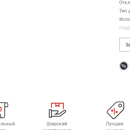
Откл
Тип 
Испо
Под
З
альный
Широкий
Лучшее