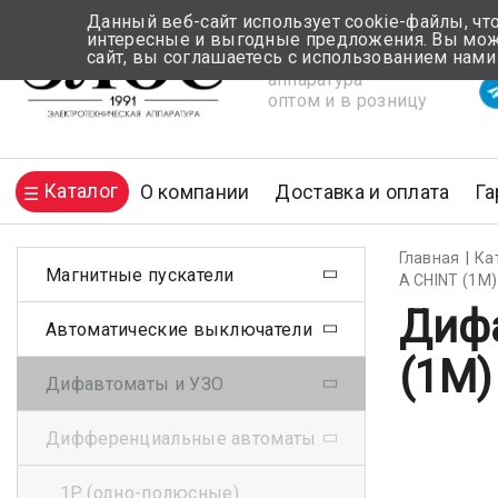
Данный веб-сайт использует cookie-файлы, чт
интересные и выгодные предложения. Вы може
сайт, вы соглашаетесь с использованием нами
Электротехническая
Вр
аппаратура
оптом и в розницу
Каталог
О компании
Доставка и оплата
Га
Главная
Ка
Магнитные пускатели
А CHINT (1М)
Дифа
Автоматические выключатели
(1М)
Дифавтоматы и УЗО
Дифференциальные автоматы
1Р (одно-полюсные)