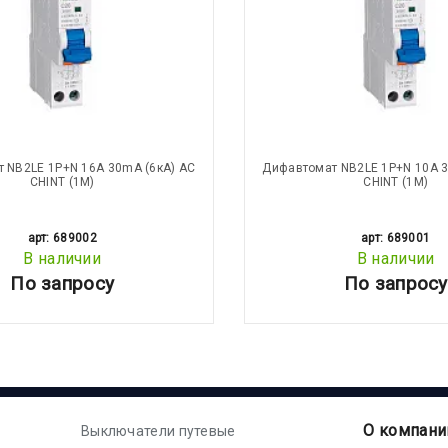
 NB2LE 1P+N 16А 30mA (6кА) АС
Дифавтомат NB2LE 1P+N 10А 3
CHINT (1М)
CHINT (1М)
арт: 689002
арт: 689001
В наличии
В наличии
По запросу
По запросу
О компани
Выключатели путевые