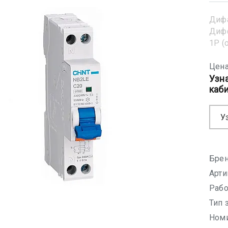
Диф
Диф
1Р (
Цена
Узн
каб
У
Брен
Арти
Рабо
Тип 
Номи