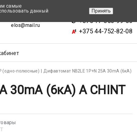
вам самые
+375 17-343-46-70
спользовать данный
Принять
ск, ул.Кижеватова 7, кор.2
+375 17-350-99-56
elos@mail.ru
+375 44-752-82-08
кабинет
Р (одно-полюсные)
Дифавтомат NB2LE 1P+N 25А 30mA (6кА)
А 30mA (6кА) А CHINT
товары
NT