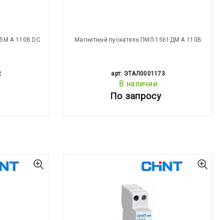
5М А 110В DC
Магнитный пускатель ПМЛ-1561ДМ А 110В
2
арт: ЭТАЛ0001173
В наличии
По запросу