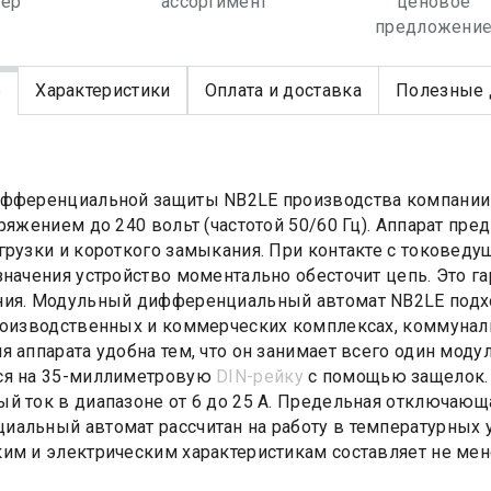
лер
ассортимент
ценовое
предложени
е
Характеристики
Оплата и доставка
Полезные 
фференциальной защиты NB2LE производства компании C
пряжением до 240 вольт (частотой 50/60 Гц). Аппарат пре
грузки и короткого замыкания. При контакте с токовед
значения устройство моментально обесточит цепь. Это г
ия. Модульный дифференциальный автомат NB2LE подхо
роизводственных и коммерческих комплексах, коммуналь
я аппарата удобна тем, что он занимает всего один моду
ся на 35-миллиметровую
DIN-рейку
с помощью защелок. 
й ток в диапазоне от 6 до 25 A. Предельная отключающа
альный автомат рассчитан на работу в температурных ус
им и электрическим характеристикам составляет не мен