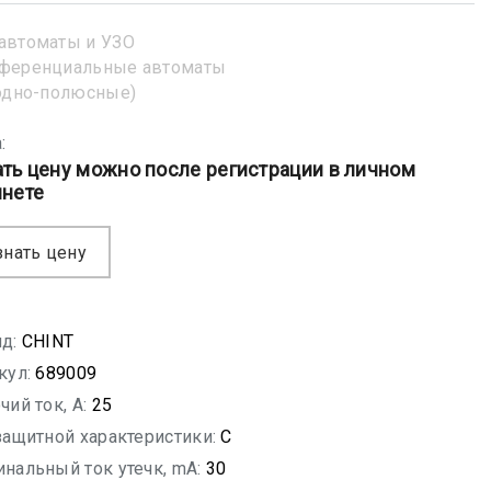
автоматы и УЗО
ференциальные автоматы
одно-полюсные)
:
ать цену можно после регистрации в личном
инете
знать цену
д:
CHINT
кул:
689009
чий ток, A:
25
защитной характеристики:
C
нальный ток утечк, mA:
30