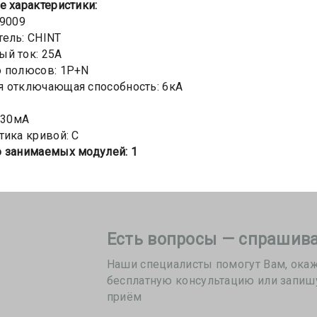
е х
арактеристики:
89009
ель: CHINT
й ток: 25А
о полюсов: 1P+N
 отключающая способность: 6кА
: 30мА
тика кривой: C
 занимаемых модулей: 1
Есть вопросы — спрашива
Наши специалисты помогут Вам, ока
бесплатную консультацию или запиш
приём