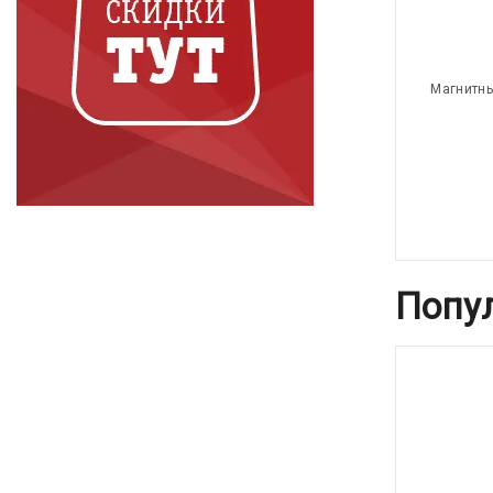
Магнитны
Попу