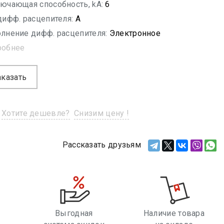
ючающая способность, kA:
6
дифф. расцепителя:
A
лнение дифф. расцепителя:
Электронное
робнее
аказать
Хотите дешевле?
Снизим цену !
Рассказать друзьям
Выгодная
Наличие товара