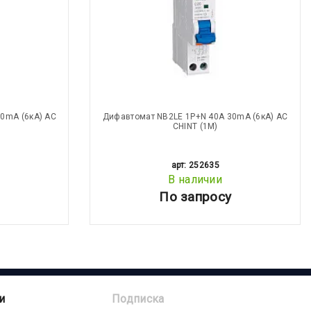
0mA (6кА) АС
Дифавтомат NB2LE 1P+N 40А 30mA (6кА) АС
CHINT (1М)
арт: 252635
В наличии
По запросу
и
Подписка