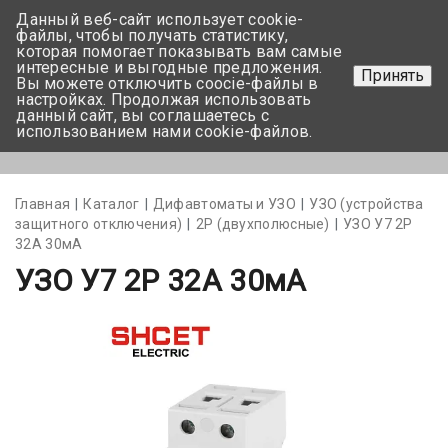
Данный веб-сайт использует cookie-
+375 17-350-99-56
файлы, чтобы получать статистику,
которая помогает показывать вам самые
+375 44-752-82-08
интересные и выгодные предложения.
Принять
Вы можете отключить coocie-файлы в
Задать вопрос
настройках. Продолжая использовать
данный сайт, вы соглашаетесь с
использованием нами cookie-файлов.
Меню
Главная
Каталог
Дифавтоматы и УЗО
УЗО (устройства
защитного отключения)
2Р (двухполюсные)
УЗО У7 2Р
32А 30мА
УЗО У7 2Р 32А 30мА