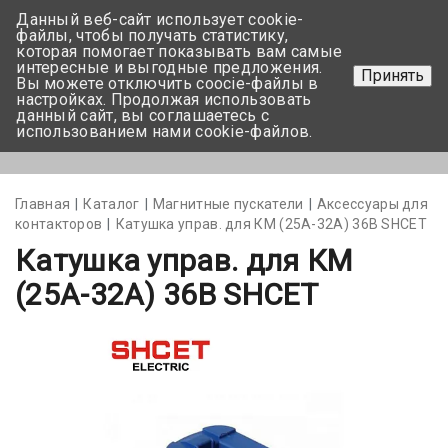
Данный веб-сайт использует cookie-
+375 17-350-99-56
файлы, чтобы получать статистику,
которая помогает показывать вам самые
+375 44-752-82-08
интересные и выгодные предложения.
Принять
Вы можете отключить coocie-файлы в
Задать вопрос
настройках. Продолжая использовать
данный сайт, вы соглашаетесь с
использованием нами cookie-файлов.
Меню
Главная
Каталог
Магнитные пускатели
Аксессуары для
контакторов
Катушка управ. для КМ (25А-32А) 36В SHCET
Катушка управ. для КМ
(25А-32А) 36В SHCET