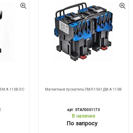
5М А 110В DC
Магнитный пускатель ПМЛ-1561ДМ А 110В
2
арт: ЭТАЛ0001173
В наличии
По запросу