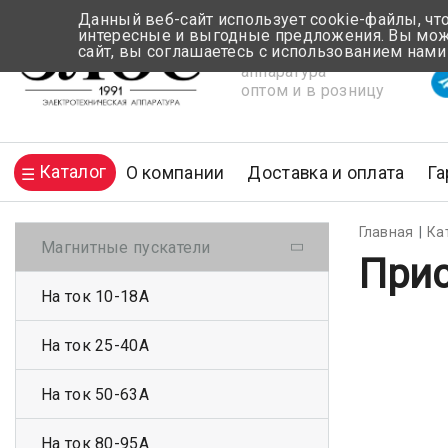
Данный веб-сайт использует cookie-файлы, чт
интересные и выгодные предложения. Вы може
сайт, вы соглашаетесь с использованием нами
Электротехническая
Вр
аппаратура
оптом и в розницу
Каталог
О компании
Доставка и оплата
Га
Главная
Ка
Магнитные пускатели
Прис
На ток 10-18А
На ток 25-40А
На ток 50-63А
На ток 80-95А