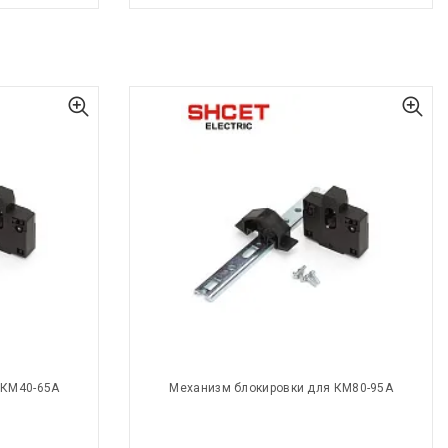
 КМ40-65А
Механизм блокировки для КМ80-95А