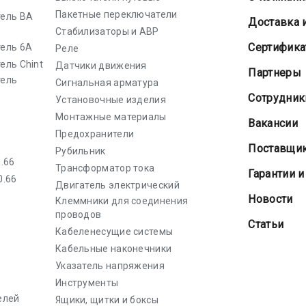
Пакетные переключатели
ель ВА
Доставка 
Стабилизаторы и АВР
Cертифик
ель 6А
Реле
ель Chint
Датчики движения
Партнеры
тель
Сигнальная арматура
Сотрудник
Установочные изделия
Монтажные материалы
Вакансии
Предохранители
Поставщи
Рубильник
.66
Трансформатор тока
Гарантии и
0.66
Двигатель электрический
Новости
Клеммники для соединения
проводов
Статьи
Кабеленесущие системы
Кабельные наконечники
Указатель напряжения
Инструменты
елей
Ящики, щитки и боксы