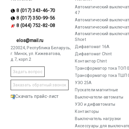
Автоматический выключат
8 (017) 343-46-70
47
8 (017) 350-99-56
Автоматический выключат
8 (044) 752-82-08
Автоматический выключат
Автоматический выключа
Shcet
elos@mail.ru
Дифавтомат 16А
220024, Республика Беларусь,
г. Минск, ул. Кижеватова,
Дифавтомат Chint
д.7, корп.2
Контактор Chint
Трансформатор тока ТОП 0
Задать вопрос
Трансформатор тока ТШП 
УЗО 25А
Заказать обратный звонок
Пускатели магнитные
Скачать прайс-лист
Выключатели-автоматы
УЗО и дифавтоматы
Контакторы
Выключатель нагрузки
Аксессуары для выключат