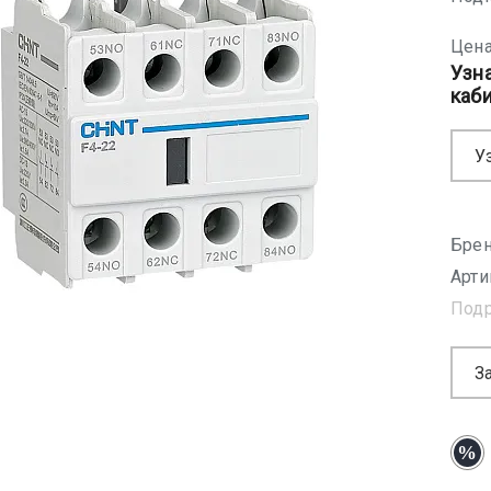
Цена
Узн
каб
У
Брен
Арти
Под
З