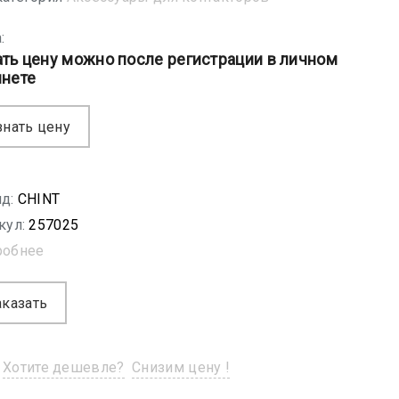
:
ать цену можно после регистрации в личном
инете
знать цену
д:
CHINT
кул:
257025
робнее
аказать
Хотите дешевле?
Снизим цену !