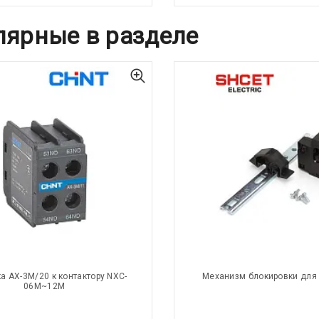
лярные в разделе
а AX-3M/20 к контактору NXC-
Механизм блокировки для
06M~12M