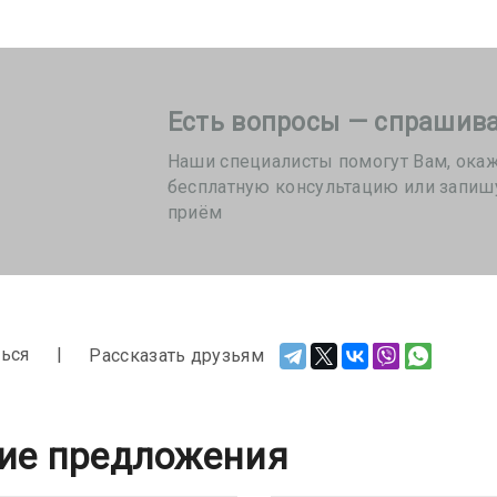
Есть вопросы — спрашива
Наши специалисты помогут Вам, ока
бесплатную консультацию или запиш
приём
ься
Рассказать друзьям
ие предложения