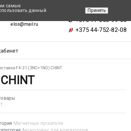
вам самые
+375 17-343-46-70
спользовать данный
Принять
ск, ул.Кижеватова 7, кор.2
+375 17-350-99-56
elos@mail.ru
+375 44-752-82-08
кабинет
иставка F4-31 (3NC+1NO) CHINT
 CHINT
товары
NT
гория
Магнитные пускатели
атегория
Аксессуары для контакторов