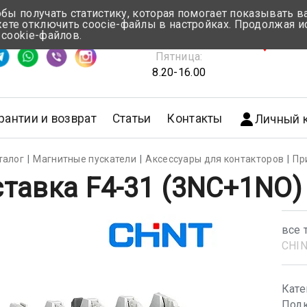
обы получать статистику, которая помогает показывать 
те отключить coocie-файлы в настройках. Продолжая и
Понедельник-Четверг:
 cookie-файлов.
емя ответа ≈ 5 мин
8.30-17.00
г.Мин
Пятница:
8.20-16.00
рантии и возврат
Статьи
Контакты
Личный 
талог
Магнитные пускатели
Аксессуары для контакторов
Пр
тавка F4-31 (3NC+1NO)
все 
CHI
Кате
Подк