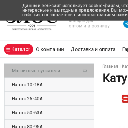
Данный веб-сайт использует cookie-файлы, чт
интересные и выгодные предложения. Вы може
сайт, вы соглашаетесь с использованием нами
Электротехническая
Вр
аппаратура
оптом и в розницу
Каталог
О компании
Доставка и оплата
Га
Главная
Ка
Магнитные пускатели
Кату
На ток 10-18А
На ток 25-40А
На ток 50-63А
На ток 80-95А