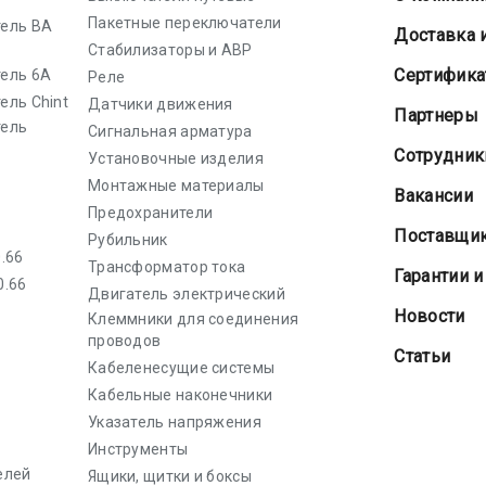
Пакетные переключатели
ель ВА
Доставка 
Стабилизаторы и АВР
Cертифик
ель 6А
Реле
ель Chint
Датчики движения
Партнеры
тель
Сигнальная арматура
Сотрудник
Установочные изделия
Монтажные материалы
Вакансии
Предохранители
Поставщи
Рубильник
.66
Трансформатор тока
Гарантии и
0.66
Двигатель электрический
Новости
Клеммники для соединения
проводов
Статьи
Кабеленесущие системы
Кабельные наконечники
Указатель напряжения
Инструменты
елей
Ящики, щитки и боксы