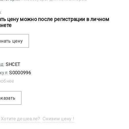
:
ать цену можно после регистрации в личном
инете
знать цену
д:
SHСET
кул:
S0000996
робнее
аказать
Хотите дешевле?
Снизим цену !