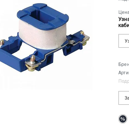
Цена
Узн
каб
У
Брен
Арти
Под
З