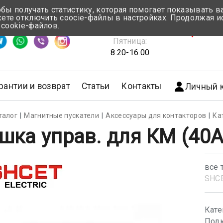
обы получать статистику, которая помогает показывать 
те отключить coocie-файлы в настройках. Продолжая и
Понедельник-Четверг:
 cookie-файлов.
емя ответа ≈ 5 мин
8.30-17.00
г.Мин
Пятница:
8.20-16.00
рантии и возврат
Статьи
Контакты
Личный 
талог
Магнитные пускатели
Аксессуары для контакторов
Ка
шка управ. для КМ (40
все 
SHС
Кате
Подк