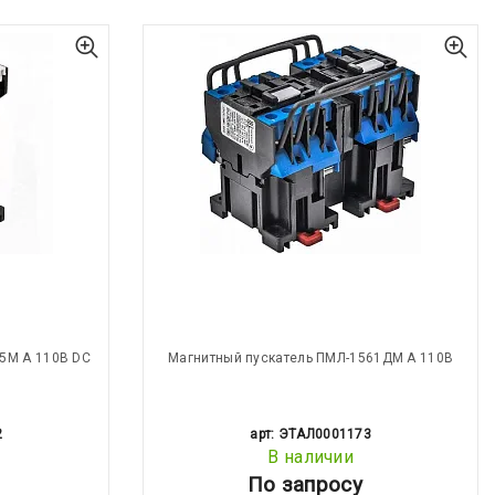
5М А 110В DC
Магнитный пускатель ПМЛ-1561ДМ А 110В
2
арт: ЭТАЛ0001173
В наличии
По запросу