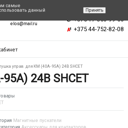
вам самые
+375 17-343-46-70
спользовать данный
Принять
ск, ул.Кижеватова 7, кор.2
+375 17-350-99-56
elos@mail.ru
+375 44-752-82-08
кабинет
тушка управ. для КМ (40А-95А) 24В SHCET
А-95А) 24В SHCET
товары
ET
гория
Магнитные пускатели
атегория
Аксессуары для контакторов