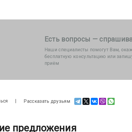
Есть вопросы — спрашива
Наши специалисты помогут Вам, ока
бесплатную консультацию или запиш
приём
ься
Рассказать друзьям
ие предложения