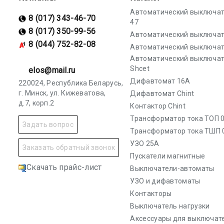
Автоматический выключат
8 (017) 343-46-70
47
8 (017) 350-99-56
Автоматический выключат
8 (044) 752-82-08
Автоматический выключат
Автоматический выключа
Shcet
elos@mail.ru
Дифавтомат 16А
220024, Республика Беларусь,
г. Минск, ул. Кижеватова,
Дифавтомат Chint
д.7, корп.2
Контактор Chint
Трансформатор тока ТОП 0
Задать вопрос
Трансформатор тока ТШП 
УЗО 25А
Заказать обратный звонок
Пускатели магнитные
Скачать прайс-лист
Выключатели-автоматы
УЗО и дифавтоматы
Контакторы
Выключатель нагрузки
Аксессуары для выключат