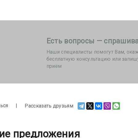
Есть вопросы — спрашива
Наши специалисты помогут Вам, ока
бесплатную консультацию или запиш
приём
ься
Рассказать друзьям
ие предложения