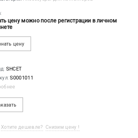
:
ать цену можно после регистрации в личном
инете
знать цену
д:
SHСET
кул:
S0001011
робнее
аказать
Хотите дешевле?
Снизим цену !