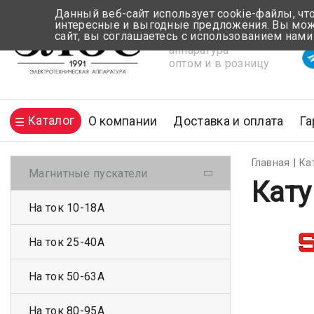
Данный веб-сайт использует cookie-файлы, чт
интересные и выгодные предложения. Вы може
сайт, вы соглашаетесь с использованием нами
Электротехническая
Вр
аппаратура
оптом и в розницу
Каталог
О компании
Доставка и оплата
Га
Главная
Ка
Магнитные пускатели
Кату
На ток 10-18А
На ток 25-40А
На ток 50-63А
На ток 80-95А