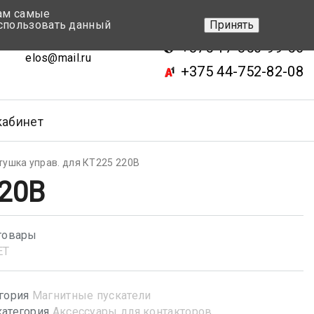
вам самые
+375 17-343-46-70
спользовать данный
Принять
ск, ул.Кижеватова 7, кор.2
+375 17-350-99-56
elos@mail.ru
+375 44-752-82-08
кабинет
тушка управ. для КТ225 220В
220В
товары
ET
гория
Магнитные пускатели
атегория
Аксессуары для контакторов