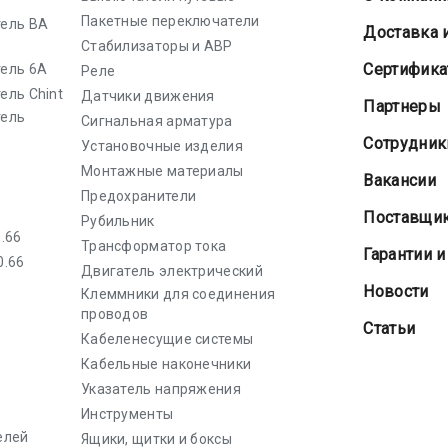
Пакетные переключатели
ель ВА
Доставка 
Стабилизаторы и АВР
Cертифик
ель 6А
Реле
ель Chint
Датчики движения
Партнеры
тель
Сигнальная арматура
Сотрудник
Установочные изделия
Монтажные материалы
Вакансии
Предохранители
Поставщи
Рубильник
.66
Трансформатор тока
Гарантии и
0.66
Двигатель электрический
Новости
Клеммники для соединения
проводов
Статьи
Кабеленесущие системы
Кабельные наконечники
Указатель напряжения
Инструменты
елей
Ящики, щитки и боксы