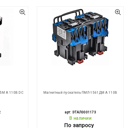
5М А 110В DC
Магнитный пускатель ПМЛ-1561ДМ А 110В
2
арт: ЭТАЛ0001173
В наличии
По запросу