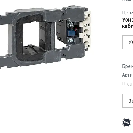
Цена
Узн
каб
У
Брен
Арти
Под
З