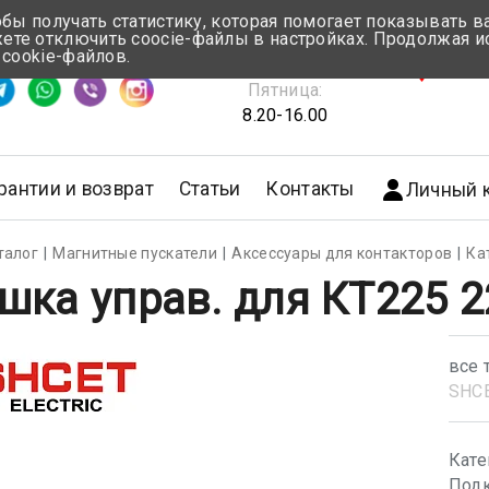
обы получать статистику, которая помогает показывать 
те отключить coocie-файлы в настройках. Продолжая и
Понедельник-Четверг:
 cookie-файлов.
емя ответа ≈ 5 мин
8.30-17.00
г.Мин
Пятница:
8.20-16.00
рантии и возврат
Статьи
Контакты
Личный 
талог
Магнитные пускатели
Аксессуары для контакторов
Ка
шка управ. для КТ225 
все 
SHС
Кате
Подк