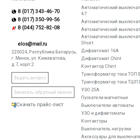
Автоматический выключат
8 (017) 343-46-70
47
8 (017) 350-99-56
Автоматический выключат
8 (044) 752-82-08
Автоматический выключат
Автоматический выключа
Shcet
elos@mail.ru
Дифавтомат 16А
220024, Республика Беларусь,
г. Минск, ул. Кижеватова,
Дифавтомат Chint
д.7, корп.2
Контактор Chint
Трансформатор тока ТОП 0
Задать вопрос
Трансформатор тока ТШП 
УЗО 25А
Заказать обратный звонок
Пускатели магнитные
Скачать прайс-лист
Выключатели-автоматы
УЗО и дифавтоматы
Контакторы
Выключатель нагрузки
Аксессуары для выключат