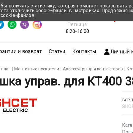
обы получать статистику, которая помогает показывать 
те отключить coocie-файлы в настройках. Продолжая и
Понедельник-Четверг:
 cookie-файлов.
емя ответа ≈ 5 мин
8.30-17.00
г.Мин
Пятница:
8.20-16.00
рантии и возврат
Статьи
Контакты
Личный 
талог
Магнитные пускатели
Аксессуары для контакторов
Ка
шка управ. для КТ400 
все 
SHС
Кате
Подк