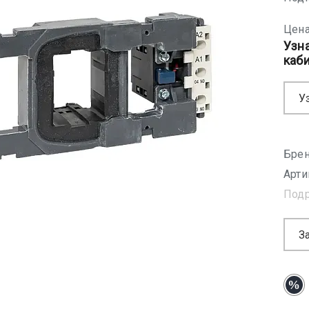
Цена
Узн
каб
У
Брен
Арти
Под
З