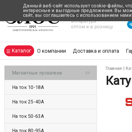
Данный веб-сайт использует cookie-файлы, чт
интересные и выгодные предложения. Вы може
сайт, вы соглашаетесь с использованием нами
Электротехническая
Вр
аппаратура
оптом и в розницу
Каталог
О компании
Доставка и оплата
Га
Главная
Ка
Магнитные пускатели
Кату
На ток 10-18А
На ток 25-40А
На ток 50-63А
На ток 80-95А