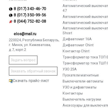
Автоматический выключат
8 (017) 343-46-70
47
8 (017) 350-99-56
Автоматический выключат
8 (044) 752-82-08
Автоматический выключат
Автоматический выключа
Shcet
elos@mail.ru
Дифавтомат 16А
220024, Республика Беларусь,
г. Минск, ул. Кижеватова,
Дифавтомат Chint
д.7, корп.2
Контактор Chint
Трансформатор тока ТОП 0
Задать вопрос
Трансформатор тока ТШП 
УЗО 25А
Заказать обратный звонок
Пускатели магнитные
Скачать прайс-лист
Выключатели-автоматы
УЗО и дифавтоматы
Контакторы
Выключатель нагрузки
Аксессуары для выключат