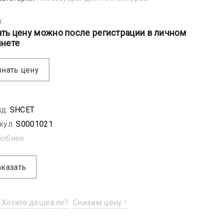
:
ать цену можно после регистрации в личном
инете
знать цену
д:
SHСET
кул:
S0001021
робнее
аказать
Хотите дешевле?
Снизим цену !