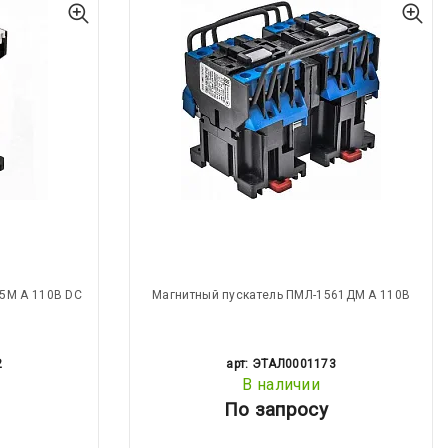
5М А 110В DC
Магнитный пускатель ПМЛ-1561ДМ А 110В
2
арт: ЭТАЛ0001173
В наличии
По запросу