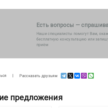
Есть вопросы — спрашива
Наши специалисты помогут Вам, ока
бесплатную консультацию или запиш
приём
ься
Рассказать друзьям
ие предложения