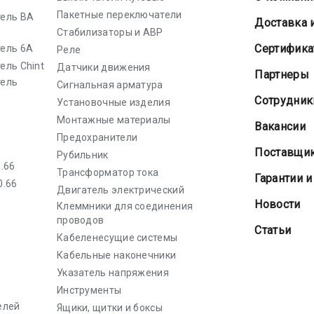
Пакетные переключатели
ель ВА
Доставка 
Стабилизаторы и АВР
Cертифик
ель 6А
Реле
ель Chint
Датчики движения
Партнеры
тель
Сигнальная арматура
Сотрудник
Установочные изделия
Монтажные материалы
Вакансии
Предохранители
Поставщи
Рубильник
.66
Трансформатор тока
Гарантии и
0.66
Двигатель электрический
Новости
Клеммники для соединения
проводов
Статьи
Кабеленесущие системы
Кабельные наконечники
Указатель напряжения
Инструменты
елей
Ящики, щитки и боксы