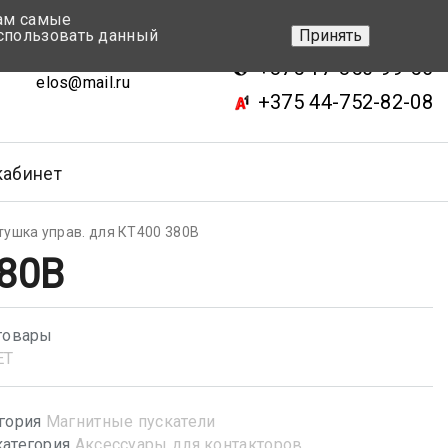
вам самые
+375 17-343-46-70
спользовать данный
Принять
ск, ул.Кижеватова 7, кор.2
+375 17-350-99-56
elos@mail.ru
+375 44-752-82-08
кабинет
тушка управ. для КТ400 380В
380В
товары
ET
гория
Магнитные пускатели
атегория
Аксессуары для контакторов