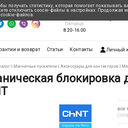
обы получать статистику, которая помогает показывать 
те отключить coocie-файлы в настройках. Продолжая и
Понедельник-Четверг:
 cookie-файлов.
емя ответа ≈ 5 мин
8.30-17.00
г.Мин
Пятница:
8.20-16.00
рантии и возврат
Статьи
Контакты
Личный 
талог
Магнитные пускатели
Аксессуары для контакторов
Ме
ническая блокировка д
NT
все 
CHI