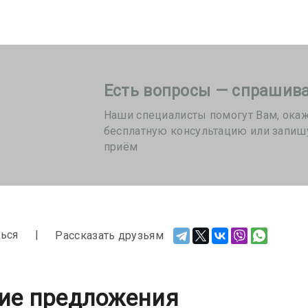
Есть вопросы — спрашива
Наши специалисты помогут Вам, ока
бесплатную консультацию или запиш
приём
ься
Рассказать друзьям
ие предложения