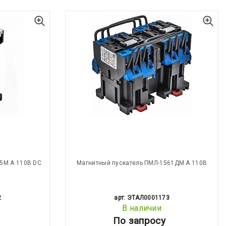
5М А 110В DC
Магнитный пускатель ПМЛ-1561ДМ А 110В
2
арт: ЭТАЛ0001173
В наличии
По запросу