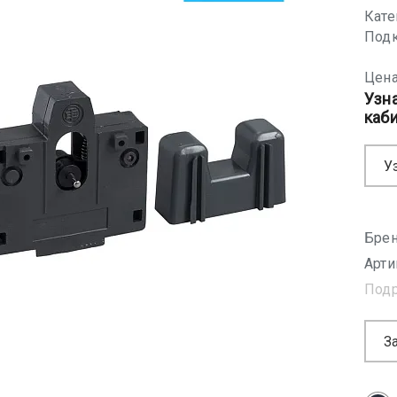
Кате
Подк
Цена
Узн
каб
У
Брен
Арти
Под
З