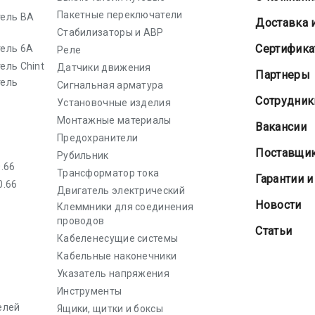
Пакетные переключатели
ель ВА
Доставка 
Стабилизаторы и АВР
Cертифик
ель 6А
Реле
ель Chint
Датчики движения
Партнеры
тель
Сигнальная арматура
Сотрудник
Установочные изделия
Монтажные материалы
Вакансии
Предохранители
Поставщи
Рубильник
.66
Трансформатор тока
Гарантии и
0.66
Двигатель электрический
Новости
Клеммники для соединения
проводов
Статьи
Кабеленесущие системы
Кабельные наконечники
Указатель напряжения
Инструменты
елей
Ящики, щитки и боксы