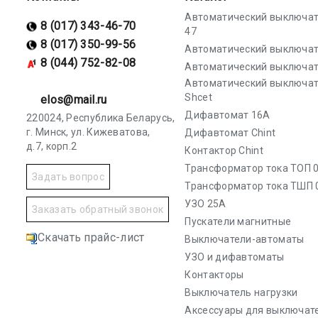
Автоматический выключат
8 (017) 343-46-70
47
8 (017) 350-99-56
Автоматический выключат
8 (044) 752-82-08
Автоматический выключат
Автоматический выключа
Shcet
elos@mail.ru
Дифавтомат 16А
220024, Республика Беларусь,
г. Минск, ул. Кижеватова,
Дифавтомат Chint
д.7, корп.2
Контактор Chint
Трансформатор тока ТОП 0
Задать вопрос
Трансформатор тока ТШП 
УЗО 25А
Заказать обратный звонок
Пускатели магнитные
Скачать прайс-лист
Выключатели-автоматы
УЗО и дифавтоматы
Контакторы
Выключатель нагрузки
Аксессуары для выключат