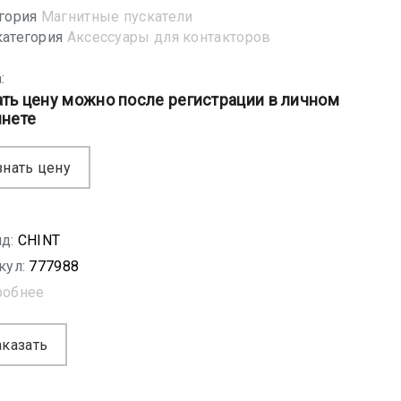
гория
Магнитные пускатели
атегория
Аксессуары для контакторов
:
ать цену можно после регистрации в личном
инете
знать цену
д:
CHINT
кул:
777988
робнее
аказать