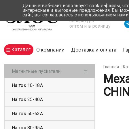
Данный веб-сайт использует cookie-файлы, чт
интересные и выгодные предложения. Вы може
сайт, вы соглашаетесь с использованием нами
Электротехническая
Вр
аппаратура
оптом и в розницу
Каталог
О компании
Доставка и оплата
Га
Главная
Ка
Магнитные пускатели
Меха
На ток 10-18А
CHI
На ток 25-40А
На ток 50-63А
На ток 80-95А