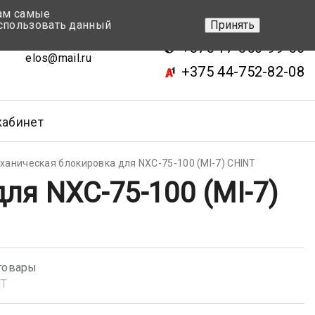
вам самые
+375 17-343-46-70
спользовать данный
Принять
ск, ул.Кижеватова 7, кор.2
+375 17-350-99-56
elos@mail.ru
+375 44-752-82-08
кабинет
ханическая блокировка для NXC-75-100 (MI-7) CHINT
ля NXC-75-100 (MI-7)
товары
NT