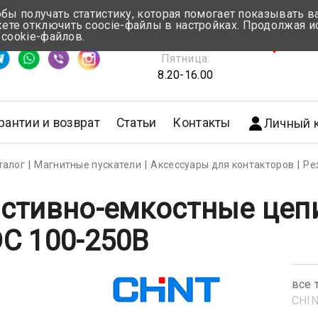
обы получать статистику, которая помогает показывать 
те отключить coocie-файлы в настройках. Продолжая и
Понедельник-Четверг:
 cookie-файлов.
емя ответа ≈ 5 мин
8.30-17.00
г.Мин
Пятница:
8.20-16.00
рантии и возврат
Статьи
Контакты
Личный 
талог
Магнитные пускатели
Аксессуары для контакторов
Ре
стивно-емкостные цепи
C 100-250В
все 
CHI