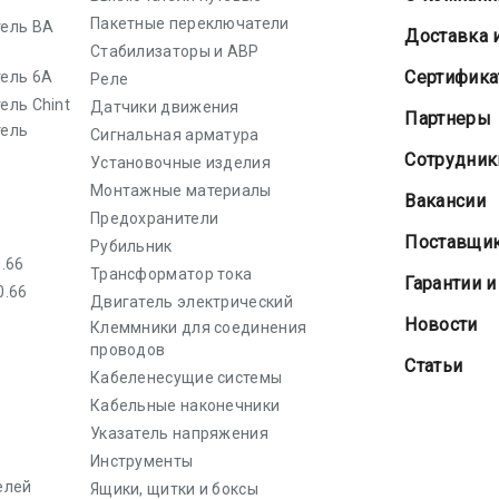
Пакетные переключатели
ель ВА
Доставка 
Стабилизаторы и АВР
Cертифик
ель 6А
Реле
ель Chint
Датчики движения
Партнеры
тель
Сигнальная арматура
Сотрудник
Установочные изделия
Монтажные материалы
Вакансии
Предохранители
Поставщи
Рубильник
.66
Трансформатор тока
Гарантии и
0.66
Двигатель электрический
Новости
Клеммники для соединения
проводов
Статьи
Кабеленесущие системы
Кабельные наконечники
Указатель напряжения
Инструменты
елей
Ящики, щитки и боксы