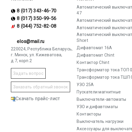
Автоматический выключат
8 (017) 343-46-70
47
8 (017) 350-99-56
Автоматический выключат
8 (044) 752-82-08
Автоматический выключат
Автоматический выключа
Shcet
elos@mail.ru
Дифавтомат 16А
220024, Республика Беларусь,
г. Минск, ул. Кижеватова,
Дифавтомат Chint
д.7, корп.2
Контактор Chint
Трансформатор тока ТОП 0
Задать вопрос
Трансформатор тока ТШП 
УЗО 25А
Заказать обратный звонок
Пускатели магнитные
Скачать прайс-лист
Выключатели-автоматы
УЗО и дифавтоматы
Контакторы
Выключатель нагрузки
Аксессуары для выключат