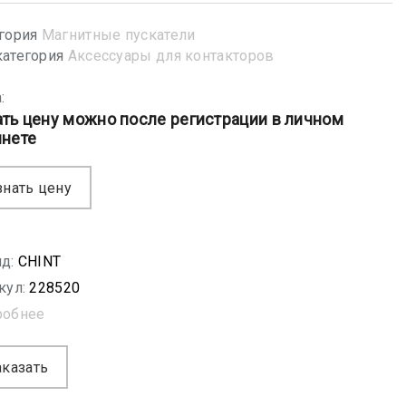
гория
Магнитные пускатели
атегория
Аксессуары для контакторов
:
ать цену можно после регистрации в личном
инете
знать цену
д:
CHINT
кул:
228520
робнее
аказать