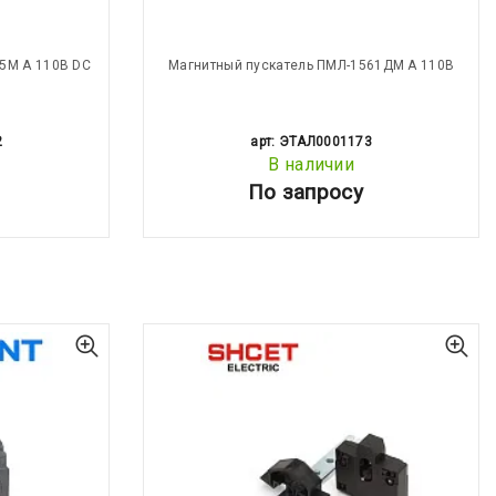
5М А 110В DC
Магнитный пускатель ПМЛ-1561ДМ А 110В
2
арт: ЭТАЛ0001173
В наличии
По запросу