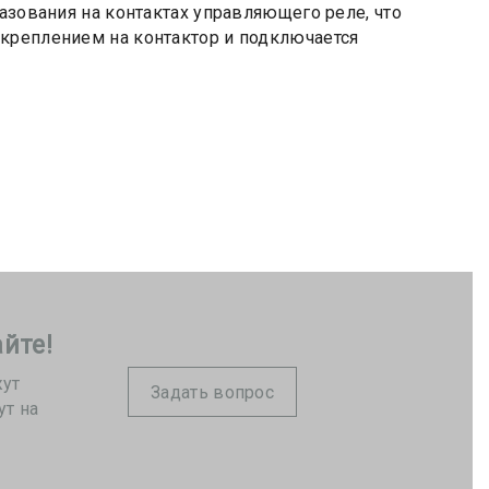
азования на контактах управляющего реле, что
креплением на контактор и подключается
йте!
жут
Задать вопрос
ут на