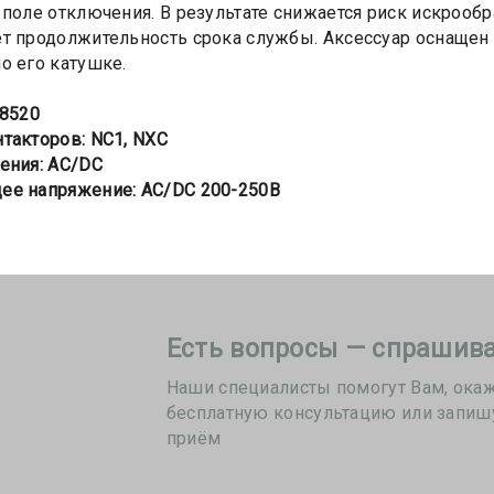
 поле отключения. В результате снижается риск искрообр
т продолжительность срока службы. Аксессуар оснащен 
о его катушке.
28520
такторов: NC1, NXC
ения: AC/DC
ее напряжение: AC/DC 200-250В
Есть вопросы — спрашива
Наши специалисты помогут Вам, ока
бесплатную консультацию или запиш
приём