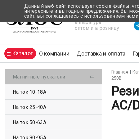
Данный веб-сайт использует cookie-файлы, чт
интересные и выгодные предложения. Вы може
сайт, вы соглашаетесь с использованием нами
Электротехническая
Вр
аппаратура
оптом и в розницу
Каталог
О компании
Доставка и оплата
Га
Главная
Ка
Магнитные пускатели
250В
Рези
На ток 10-18А
AC/D
На ток 25-40А
На ток 50-63А
На ток 80-95А