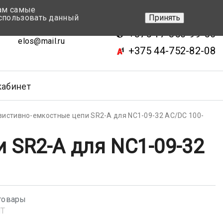
вам самые
+375 17-343-46-70
спользовать данный
Принять
ск, ул.Кижеватова 7, кор.2
+375 17-350-99-56
elos@mail.ru
+375 44-752-82-08
кабинет
зистивно-емкостные цепи SR2-А для NC1-09-32 AC/DC 100-
 SR2-А для NC1-09-32
товары
NT