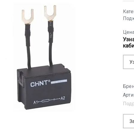
Кате
Подк
Цена
Узн
каб
У
Брен
Арти
Под
З