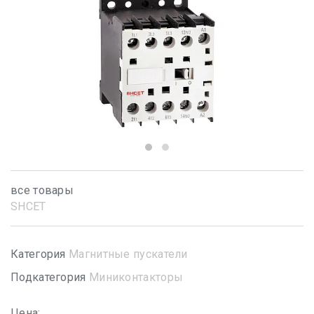
все товары
SHСET
Категория
Магнитные пускатели
Подкатегория
Миниконтакторы
Цена: