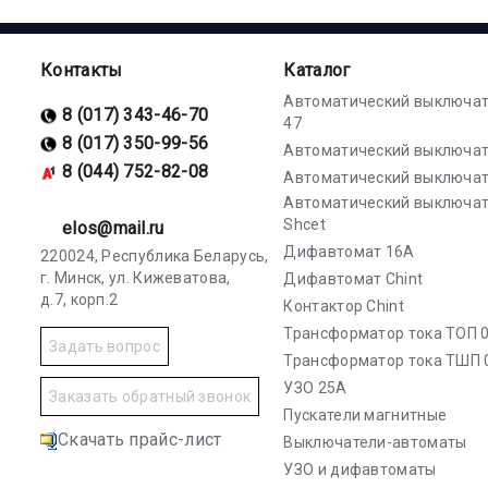
Контакты
Каталог
Автоматический выключат
8 (017) 343-46-70
47
8 (017) 350-99-56
Автоматический выключат
8 (044) 752-82-08
Автоматический выключат
Автоматический выключа
Shcet
elos@mail.ru
Дифавтомат 16А
220024, Республика Беларусь,
г. Минск, ул. Кижеватова,
Дифавтомат Chint
д.7, корп.2
Контактор Chint
Трансформатор тока ТОП 0
Задать вопрос
Трансформатор тока ТШП 
УЗО 25А
Заказать обратный звонок
Пускатели магнитные
Скачать прайс-лист
Выключатели-автоматы
УЗО и дифавтоматы