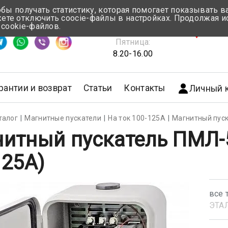
обы получать статистику, которая помогает показывать 
те отключить coocie-файлы в настройках. Продолжая и
Понедельник-Четверг:
 cookie-файлов.
емя ответа ≈ 5 мин
8.30-17.00
г.Мин
Пятница:
8.20-16.00
рантии и возврат
Статьи
Контакты
Личный 
талог
Магнитные пускатели
На ток 100-125А
Магнитный пуск
итный пускатель ПМЛ-
125А)
все 
ЭТА