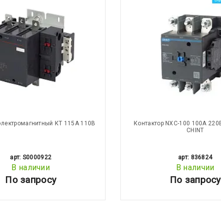
электромагнитный КТ 115А 110В
Контактор NXC-100 100A 220
CHINT
арт: S0000922
арт: 836824
В наличии
В наличии
По запросу
По запросу