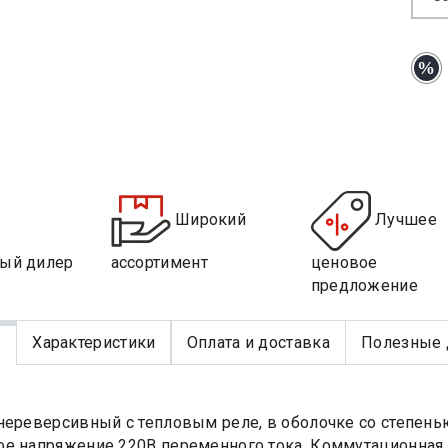
Широкий
Лучшее
ый дилер
ассортимент
ценовое
предложение
е
Характеристики
Оплата и доставка
Полезные 
нереверсивный с тепловым реле, в оболочке со степень
е напряжение 220В переменного тока. Коммутационная из