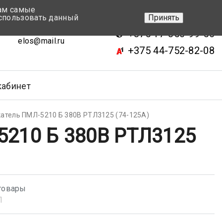
вам самые
+375 17-343-46-70
спользовать данный
Принять
ск, ул.Кижеватова 7, кор.2
+375 17-350-99-56
elos@mail.ru
+375 44-752-82-08
кабинет
атель ПМЛ-5210 Б 380В РТЛ3125 (74-125А)
5210 Б 380В РТЛ3125
товары
Л