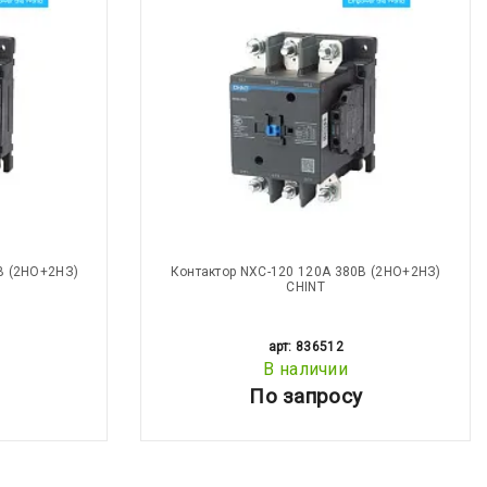
В (2НО+2НЗ)
Контактор NXC-120 120A 380В (2НО+2НЗ)
CHINT
арт: 836512
В наличии
По запросу