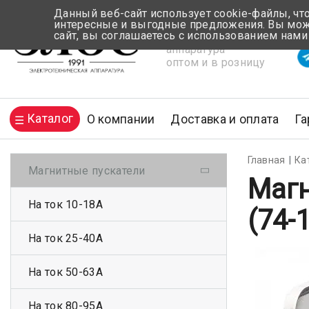
Данный веб-сайт использует cookie-файлы, чт
интересные и выгодные предложения. Вы може
сайт, вы соглашаетесь с использованием нами
Электротехническая
Вр
аппаратура
оптом и в розницу
Каталог
О компании
Доставка и оплата
Га
Главная
Ка
Магнитные пускатели
Магн
На ток 10-18А
(74-
На ток 25-40А
На ток 50-63А
На ток 80-95А