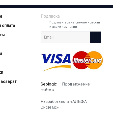
и
Подписка
Подпишитесь на свежие новости
и оплата
и акции компании
аты
и
ки
 возврат
Seologic —
Продвижение
сайтов
.
Разработано в «АЛЬФА
Системс»