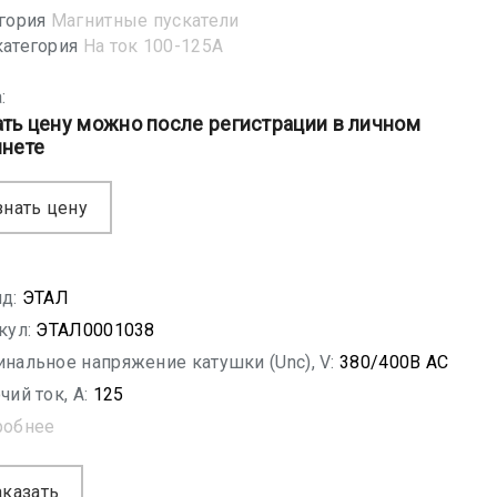
гория
Магнитные пускатели
атегория
На ток 100-125А
:
ать цену можно после регистрации в личном
инете
знать цену
д:
ЭТАЛ
кул:
ЭТАЛ0001038
нальное напряжение катушки (Unc), V:
380/400B AC
чий ток, A:
125
робнее
аказать