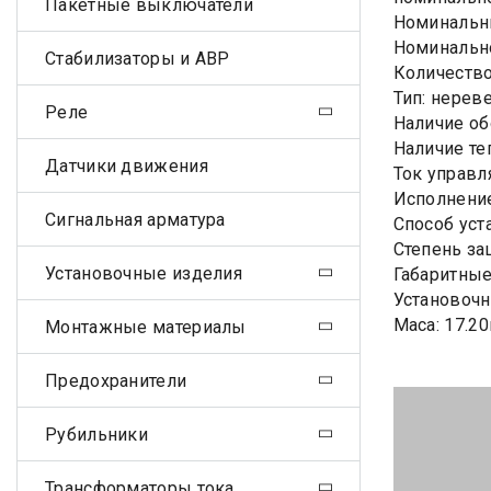
Пакетные выключатели
Номинальны
Номинально
Стабилизаторы и АВР
Количество
Тип: нерев
Реле
Наличие об
Наличие те
Датчики движения
Ток управл
Исполнение
Сигнальная арматура
Способ уст
Степень за
Установочные изделия
Габаритные
Установочн
Маса: 17.20
Монтажные материалы
Предохранители
Рубильники
Трансформаторы тока