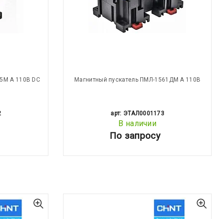
5М А 110В DC
Магнитный пускатель ПМЛ-1561ДМ А 110В
2
арт: ЭТАЛ0001173
В наличии
По запросу