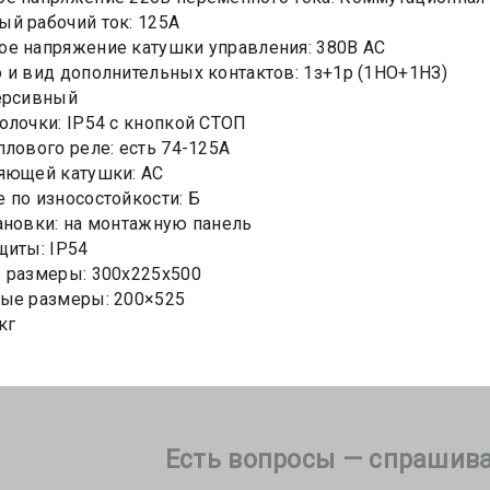
й рабочий ток: 125А
е напряжение катушки управления: 380В AC
 и вид дополнительных контактов: 1з+1р (1НО+1НЗ)
ерсивный
олочки: IP54 с кнопкой СТОП
плового реле: есть 74-125А
яющей катушки: АС
 по износостойкости: Б
ановки: на монтажную панель
щиты: IP54
 размеры: 300х225х500
ые размеры: 200×525
кг
Есть вопросы — спрашива