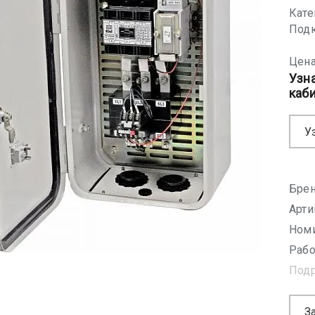
Кате
Подк
Цена
Узн
каб
У
Брен
Арти
Номи
Рабо
Под
З