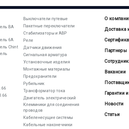
О компани
Выключатели путевые
Пакетные переключатели
ель ВА
Доставка 
Стабилизаторы и АВР
Cертифик
ель 6А
Реле
ель Chint
Датчики движения
Партнеры
тель
Сигнальная арматура
Сотрудник
Установочные изделия
Монтажные материалы
Вакансии
Предохранители
Поставщи
Рубильник
.66
Трансформатор тока
Гарантии и
0.66
Двигатель электрический
Новости
Клеммники для соединения
проводов
Статьи
Кабеленесущие системы
Кабельные наконечники