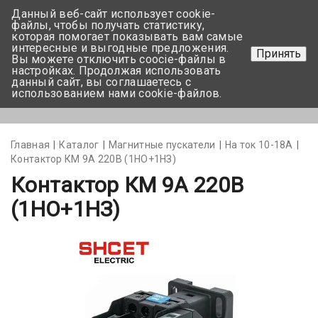
Данный веб-сайт использует cookie-
+375 17-350-99-56
файлы, чтобы получать статистику,
которая помогает показывать вам самые
+375 44-752-82-08
интересные и выгодные предложения.
Принять
Вы можете отключить coocie-файлы в
Задать вопрос
настройках. Продолжая использовать
данный сайт, вы соглашаетесь с
использованием нами cookie-файлов.
Меню
Главная
Каталог
Магнитные пускатели
На ток 10-18А
Контактор КМ 9А 220В (1НО+1НЗ)
Контактор КМ 9А 220В
(1НО+1НЗ)