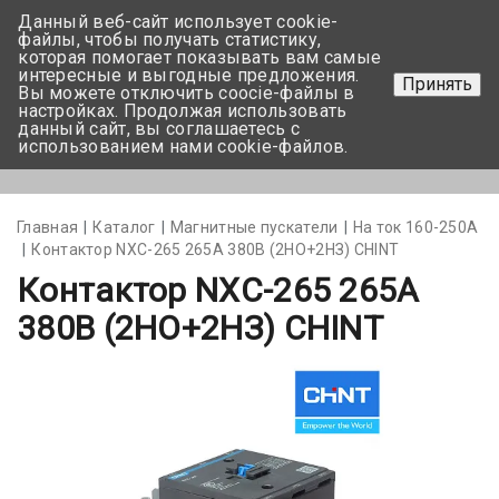
Данный веб-сайт использует cookie-
+375 17-350-99-56
файлы, чтобы получать статистику,
которая помогает показывать вам самые
+375 44-752-82-08
интересные и выгодные предложения.
Принять
Вы можете отключить coocie-файлы в
Задать вопрос
настройках. Продолжая использовать
данный сайт, вы соглашаетесь с
использованием нами cookie-файлов.
Меню
Главная
Каталог
Магнитные пускатели
На ток 160-250А
Контактор NXC-265 265A 380В (2НО+2НЗ) CHINT
Контактор NXC-265 265A
380В (2НО+2НЗ) CHINT