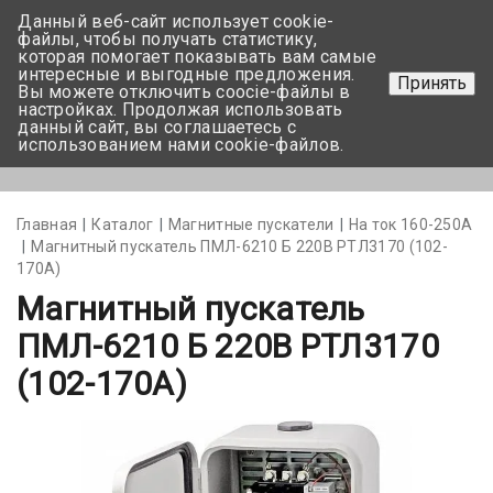
Данный веб-сайт использует cookie-
+375 17-350-99-56
файлы, чтобы получать статистику,
которая помогает показывать вам самые
+375 44-752-82-08
интересные и выгодные предложения.
Принять
Вы можете отключить coocie-файлы в
Задать вопрос
настройках. Продолжая использовать
данный сайт, вы соглашаетесь с
использованием нами cookie-файлов.
Меню
Главная
Каталог
Магнитные пускатели
На ток 160-250А
Магнитный пускатель ПМЛ-6210 Б 220В РТЛ3170 (102-
170А)
Магнитный пускатель
ПМЛ-6210 Б 220В РТЛ3170
(102-170А)