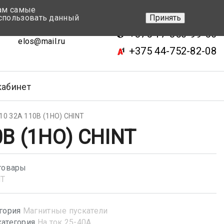
вам самые
+375 17-343-46-70
спользовать данный
Принять
ск, ул.Кижеватова 7, кор.2
+375 17-350-99-56
elos@mail.ru
+375 44-752-82-08
кабинет
10 32A 110В (1НО) CHINT
0В (1НО) CHINT
товары
NT
гория
Магнитные пускатели
атегория
На ток 25-40А