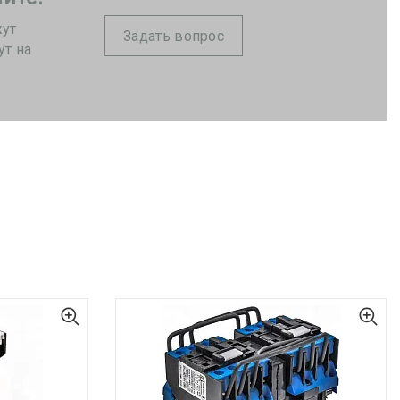
жут
Задать вопрос
ут на