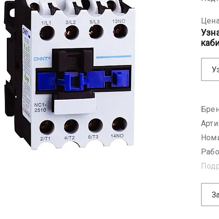
Цена
Узн
каб
У
Брен
Арти
Номи
Рабо
Под
З