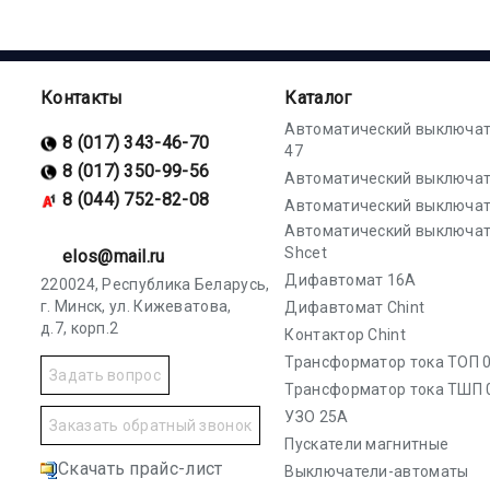
Контакты
Каталог
Автоматический выключат
8 (017) 343-46-70
47
8 (017) 350-99-56
Автоматический выключат
8 (044) 752-82-08
Автоматический выключат
Автоматический выключа
Shcet
elos@mail.ru
Дифавтомат 16А
220024, Республика Беларусь,
г. Минск, ул. Кижеватова,
Дифавтомат Chint
д.7, корп.2
Контактор Chint
Трансформатор тока ТОП 0
Задать вопрос
Трансформатор тока ТШП 
УЗО 25А
Заказать обратный звонок
Пускатели магнитные
Скачать прайс-лист
Выключатели-автоматы