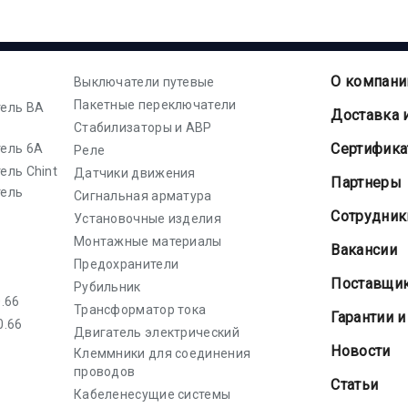
О компани
Выключатели путевые
Пакетные переключатели
ель ВА
Доставка 
Стабилизаторы и АВР
Cертифик
ель 6А
Реле
ель Chint
Датчики движения
Партнеры
тель
Сигнальная арматура
Сотрудник
Установочные изделия
Монтажные материалы
Вакансии
Предохранители
Поставщи
Рубильник
.66
Трансформатор тока
Гарантии и
0.66
Двигатель электрический
Новости
Клеммники для соединения
проводов
Статьи
Кабеленесущие системы