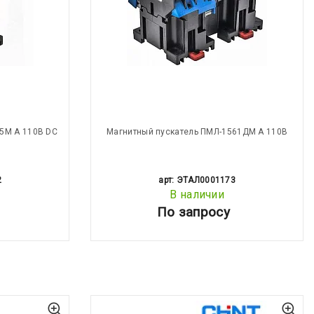
5М А 110В DC
Магнитный пускатель ПМЛ-1561ДМ А 110В
2
арт: ЭТАЛ0001173
В наличии
По запросу