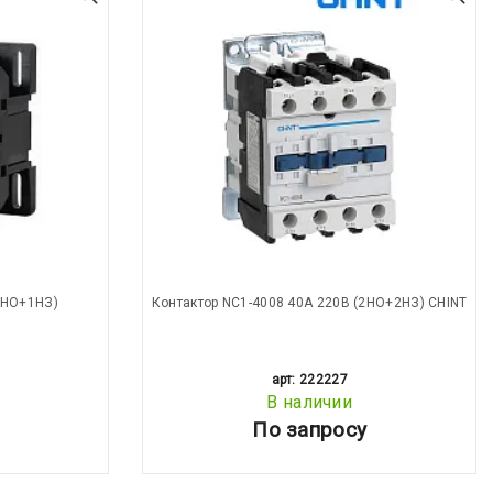
1НО+1НЗ)
Контактор NC1-4008 40A 220В (2НО+2НЗ) CHINT
арт: 222227
В наличии
По запросу