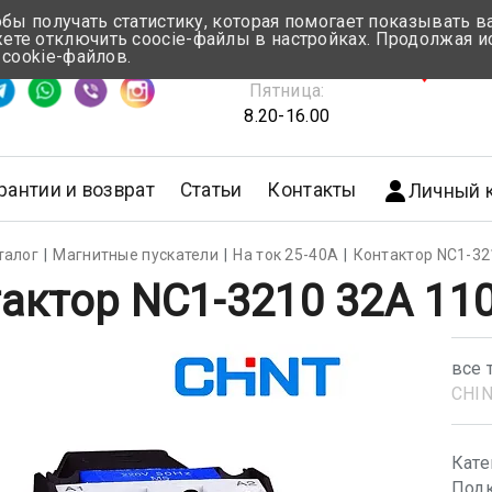
обы получать статистику, которая помогает показывать 
те отключить coocie-файлы в настройках. Продолжая и
Понедельник-Четверг:
 cookie-файлов.
емя ответа ≈ 5 мин
8.30-17.00
г.Мин
Пятница:
8.20-16.00
рантии и возврат
Статьи
Контакты
Личный 
талог
Магнитные пускатели
На ток 25-40А
Контактор NC1-32
актор NC1-3210 32A 11
все 
CHI
Кате
Подк