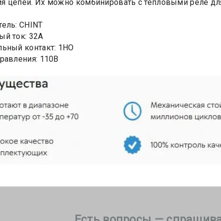
 цепей. Их можно комбинировать с тепловыми реле для
ель: CHINT
й ток: 32А
ьный контакт: 1НО
равления: 110В
Есть вопросы — спрашива