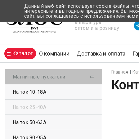
Данный веб-сайт использует cookie-файлы, чт
интересные и выгодные предложения. Вы може
сайт, вы соглашаетесь с использованием нами
Электротехническая
Вр
аппаратура
оптом и в розницу
Каталог
О компании
Доставка и оплата
Га
Главная
Ка
Магнитные пускатели
Конт
На ток 10-18А
На ток 25-40А
На ток 50-63А
На ток 80-95А