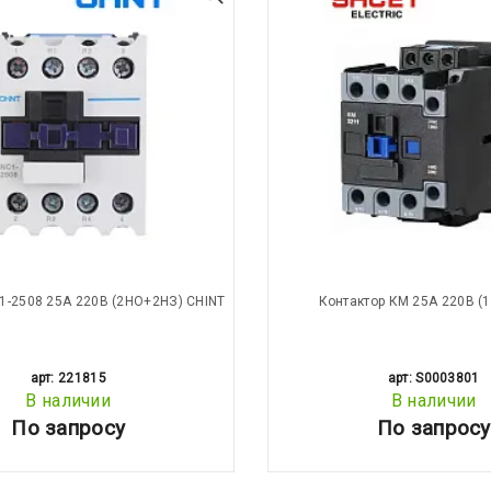
1-2508 25A 220В (2НО+2НЗ) CHINT
Контактор КМ 25А 220В (
арт: 221815
арт: S0003801
В наличии
В наличии
По запросу
По запросу