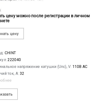
:
ать цену можно после регистрации в личном
инете
знать цену
д:
CHINT
кул:
222040
нальное напряжение катушки (Unc), V:
110B AC
чий ток, A:
32
робнее
аказать