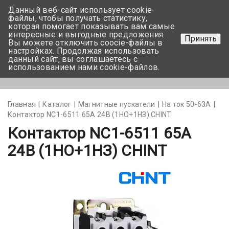
Данный веб-сайт использует cookie-
+375 17-350-99-56
файлы, чтобы получать статистику,
которая помогает показывать вам самые
+375 44-752-82-08
интересные и выгодные предложения.
Принять
Вы можете отключить coocie-файлы в
Задать вопрос
настройках. Продолжая использовать
данный сайт, вы соглашаетесь с
использованием нами cookie-файлов.
Меню
Главная
Каталог
Магнитные пускатели
На ток 50-63А
Контактор NC1-6511 65A 24В (1НО+1НЗ) CHINT
Контактор NC1-6511 65A
24В (1НО+1НЗ) CHINT