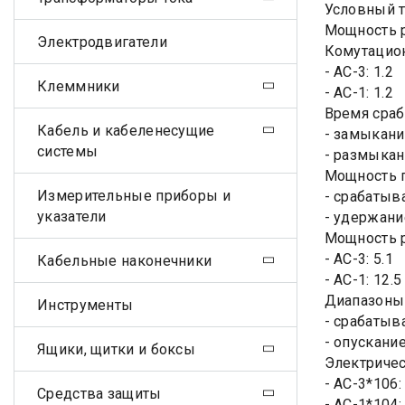
Условный т
Мощность р
Электродвигатели
Комутацион
- АС-3: 1.2
Клеммники
- АС-1: 1.2
Время сраб
Кабель и кабеленесущие
- замыкани
системы
- размыкан
Мощность п
Измерительные приборы и
- срабатыв
указатели
- удержани
Мощность р
- АС-3: 5.1
Кабельные наконечники
- АС-1: 12.5
Диапазоны 
Инструменты
- срабатыва
- опускание 
Ящики, щитки и боксы
Электричес
- АС-3*106: 
Средства защиты
- АС-1*104: 