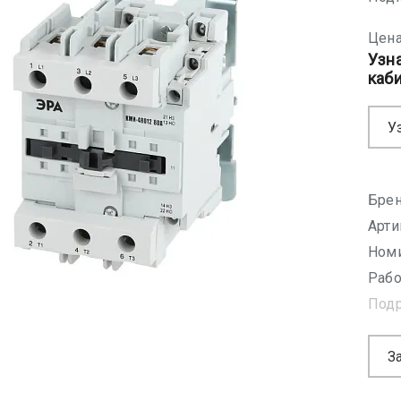
Цена
Узн
каб
У
Брен
Арти
Номи
Рабо
Под
З