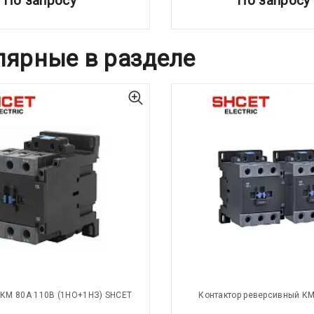
По запросу
По запросу
лярные в разделе
 КМ 80А 110В (1НО+1НЗ) SHCET
Контактор реверсивный КМ