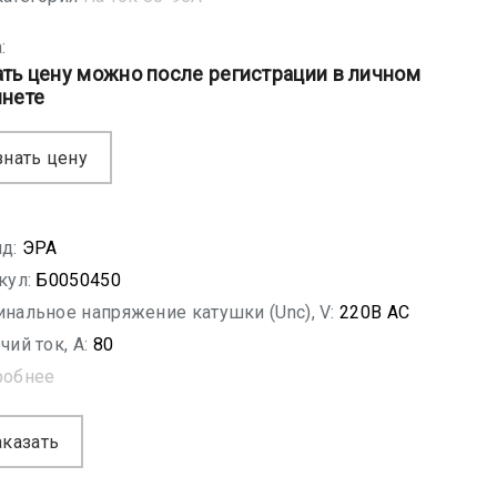
:
ать цену можно после регистрации в личном
инете
знать цену
д:
ЭРА
кул:
Б0050450
нальное напряжение катушки (Unc), V:
220В АС
чий ток, A:
80
робнее
аказать