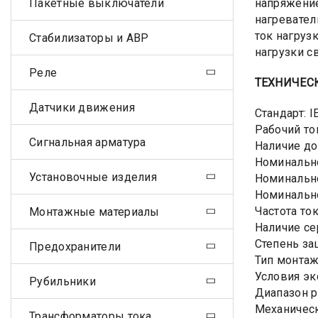
Пакетные выключатели
напряжение
нагревател
ток нагруз
Стабилизаторы и АВР
нагрузки 
Реле
ТЕХНИЧЕС
Датчики движения
Стандарт: 
Рабочий то
Сигнальная арматура
Наличие до
Номинально
Установочные изделия
Номинально
Номинально
Частота ток
Монтажные материалы
Наличие сер
Степень за
Предохранители
Тип монтаж
Условия эк
Рубильники
Диапазон р
Механическ
Трансформаторы тока