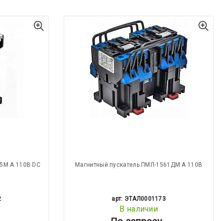
5М А 110В DC
Магнитный пускатель ПМЛ-1561ДМ А 110В
2
арт: ЭТАЛ0001173
В наличии