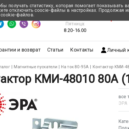
обы получать статистику, которая помогает показывать 
те отключить coocie-файлы в настройках. Продолжая и
Понедельник-Четверг:
 cookie-файлов.
емя ответа ≈ 5 мин
8.30-17.00
г.Мин
Пятница:
8.20-16.00
рантии и возврат
Статьи
Контакты
Личный 
талог
Магнитные пускатели
На ток 80-95А
Контактор КМИ-48
актор КМИ-48010 80А (
все 
ЭРА
Кате
Подк