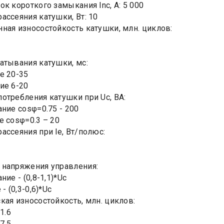
ок короткого замыкания Inc, А: 5 000
ассеяния катушки, Вт: 10
ная износостойкость катушки, млн. циклов:
атывания катушки, мс:
е 20-35
ие 6-20
отребления катушки при Uc, ВА:
ание cosφ=0.75 - 200
е cosφ=0.3 – 20
ассеяния при le, Вт/полюс:
напряжения управления:
ние - (0,8-1,1)*Uc
- (0,3-0,6)*Uc
кая износостойкость, млн. циклов:
1.6
7.5