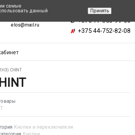
вам самые
+375 17-343-46-70
спользовать данный
Принять
ск, ул.Кижеватова 7, кор.2
+375 17-350-99-56
elos@mail.ru
+375 44-752-82-08
кабинет
1НЗ) CHINT
CHINT
товары
NT
гория
Кнопки и переключатели
атегория
Кнопки