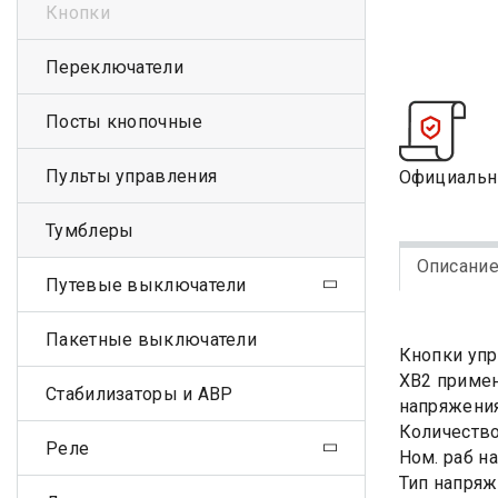
Кнопки
Переключатели
Посты кнопочные
Пульты управления
Официальн
Тумблеры
Описани
Путевые выключатели
Пакетные выключатели
Кнопки упр
XB2 примен
Стабилизаторы и АВР
напряжения
Количество
Реле
Ном. раб н
Тип напряж