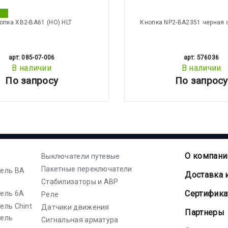
опка XB2-BA61 (НО) HLT
Кнопка NP2-BA2351 черная 
арт: 085-07-006
арт: 576036
В наличии
В наличии
По запросу
По запросу
О компани
Выключатели путевые
Пакетные переключатели
ель ВА
Доставка 
Стабилизаторы и АВР
Cертифик
ель 6А
Реле
ель Chint
Датчики движения
Партнеры
тель
Сигнальная арматура