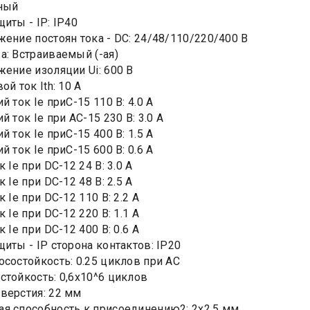
ный
иты - IP: IP40
жение постоян тока - DC: 24/48/110/220/400 В
а: Встраиваемый (-ая)
жение изоляции Ui: 600 В
ой ток Ith: 10 А
й ток Ie приС-15 110 В: 4.0 А
й ток Ie при AC-15 230 В: 3.0 А
й ток Ie приС-15 400 В: 1.5 А
й ток Ie приС-15 600 В: 0.6 А
к Ie при DC-12 24 В: 3.0 А
к Ie при DC-12 48 В: 2.5 А
к Ie при DC-12 110 В: 2.2 А
к Ie при DC-12 220 В: 1.1 А
к Ie при DC-12 400 В: 0.6 А
щиты - IP сторона контактов: IP20
осостойкость: 0.25 циклов при AC
стойкость: 0,6х10^6 циклов
верстия: 22 мм
я способность к присоединению2: 2х2,5 мм