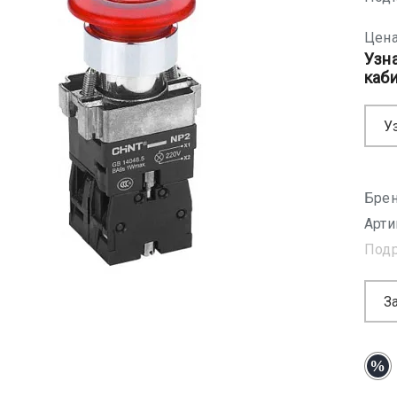
Цена
Узн
каб
У
Брен
Арти
Под
З