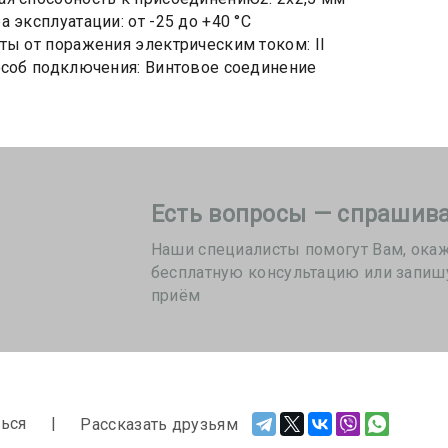
 эксплуатации: от -25 до +40 °C
ты от поражения электрическим током: II
особ подключения: Винтовое соединение
Есть вопросы — спрашива
Наши специалисты помогут Вам, ока
бесплатную консультацию или запиш
приём
ься
Рассказать друзьям