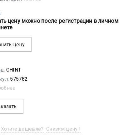
:
ать цену можно после регистрации в личном
инете
знать цену
д:
CHINT
кул:
575782
робнее
аказать
Хотите дешевле?
Снизим цену !