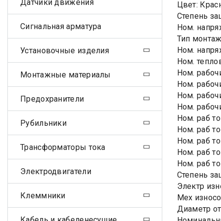
Датчики движения
Цвет: Крас
Степень защ
Сигнальная арматура
Ном. напря
Тип монтаж
Ном. напря
Установочные изделия
Ном. теплов
Ном. рабочи
Монтажные материалы
Ном. рабочи
Ном. рабочи
Предохранители
Ном. рабочи
Ном. раб то
Рубильники
Ном. раб то
Ном. раб то
Трансформаторы тока
Ном. раб то
Ном. раб то
Электродвигатели
Степень за
Электр изн
Клеммники
Мех износо
Диаметр от
Кабель и кабеленесущие
Номинальна