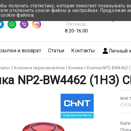
обы получать статистику, которая помогает показывать 
те отключить coocie-файлы в настройках. Продолжая и
Понедельник-Четверг:
 cookie-файлов.
емя ответа ≈ 5 мин
8.30-17.00
г.Мин
Пятница:
8.20-16.00
рантии и возврат
Статьи
Контакты
Личный 
талог
Кнопки и переключатели
Кнопки
Кнопка NP2-BW4462 (
ка NP2-BW4462 (1НЗ) 
все 
CHI
Кате
Подк