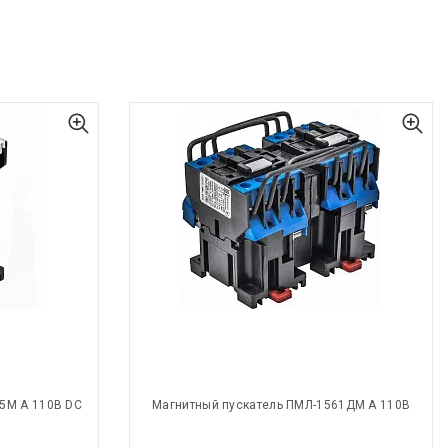
5М А 110В DC
Магнитный пускатель ПМЛ-1561ДМ А 110В