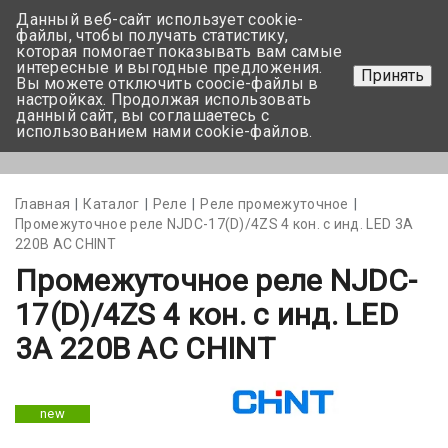
Данный веб-сайт использует cookie-
+375 17-350-99-56
файлы, чтобы получать статистику,
которая помогает показывать вам самые
+375 44-752-82-08
интересные и выгодные предложения.
Принять
Вы можете отключить coocie-файлы в
Задать вопрос
настройках. Продолжая использовать
данный сайт, вы соглашаетесь с
использованием нами cookie-файлов.
Меню
Главная
Каталог
Реле
Реле промежуточное
Промежуточное реле NJDC-17(D)/4ZS 4 кон. с инд. LED 3А
220В АС CHINT
Промежуточное реле NJDC-
17(D)/4ZS 4 кон. с инд. LED
3А 220В АС CHINT
new