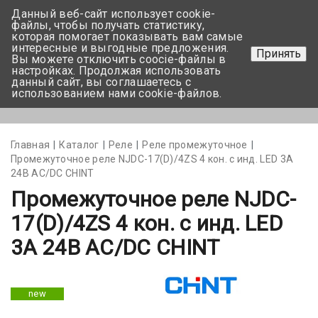
Данный веб-сайт использует cookie-
+375 17-350-99-56
файлы, чтобы получать статистику,
которая помогает показывать вам самые
+375 44-752-82-08
интересные и выгодные предложения.
Принять
Вы можете отключить coocie-файлы в
Задать вопрос
настройках. Продолжая использовать
данный сайт, вы соглашаетесь с
использованием нами cookie-файлов.
Меню
Главная
Каталог
Реле
Реле промежуточное
Промежуточное реле NJDC-17(D)/4ZS 4 кон. с инд. LED 3А
24В АС/DC CHINT
Промежуточное реле NJDC-
17(D)/4ZS 4 кон. с инд. LED
3А 24В АС/DC CHINT
new