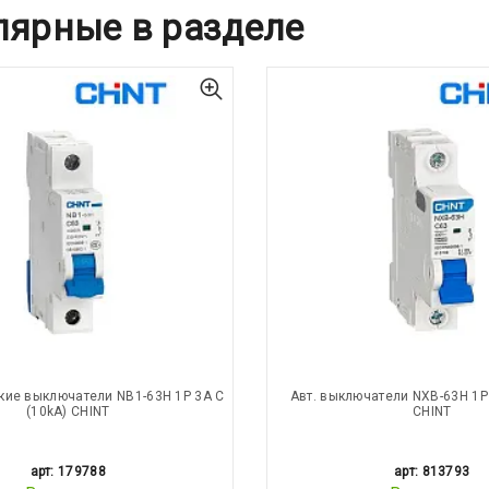
лярные в разделе
кие выключатели NB1-63H 1P 3A C
Авт. выключатели NXB-63H 1P 
(10kA) CHINT
CHINT
арт: 179788
арт: 813793