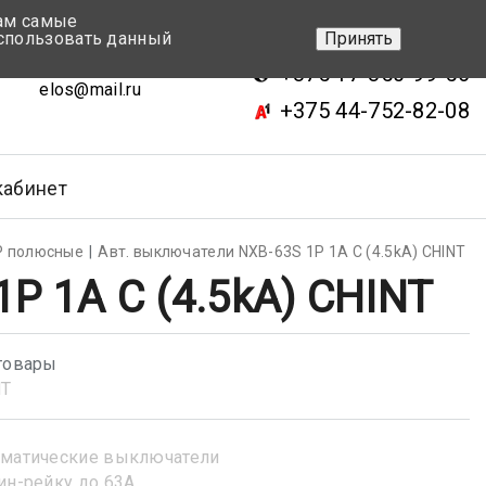
вам самые
+375 17-343-46-70
спользовать данный
Принять
ск, ул.Кижеватова 7, кор.2
+375 17-350-99-56
elos@mail.ru
+375 44-752-82-08
кабинет
Р полюсные
Авт. выключатели NXB-63S 1P 1A С (4.5kA) CHINT
P 1A С (4.5kA) CHINT
товары
NT
матические выключатели
ин-рейку до 63А