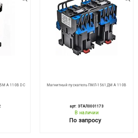
5М А 110В DC
Магнитный пускатель ПМЛ-1561ДМ А 110В
2
арт: ЭТАЛ0001173
В наличии
По запросу