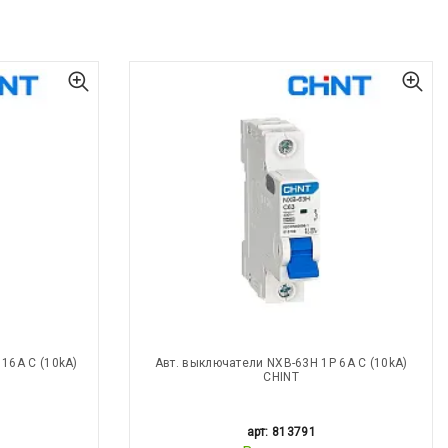
16A С (10kA)
Авт. выключатели NXB-63H 1P 6A С (10kA)
CHINT
арт: 813791