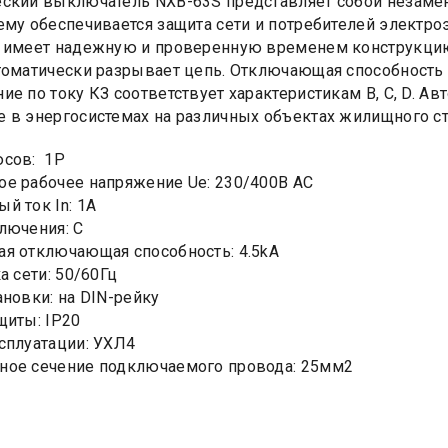
ский выключатель NXB-63S представляет собой незаме
ему обеспечивается защита сети и потребителей электро
 имеет надежную и проверенную временем конструкцию.
томатически разрывает цепь. Отключающая способность 
ие по току КЗ соответствует характеристикам B, C, D. 
 в энергосистемах на различных объектах жилищного ст
юсов: 1Р
е рабочее напряжение Ue: 230/400В AC
й ток In: 1А
лючения: C
я отключающая способность: 4.5kA
а сети: 50/60Гц
ановки: на DIN-рейку
щиты: IP20
сплуатации: УХЛ4
ное сечение подключаемого провода: 25мм2