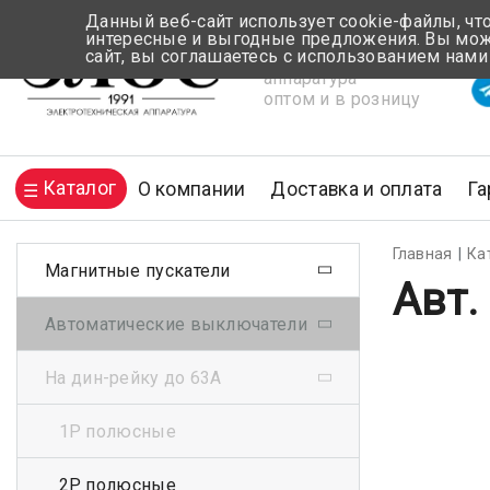
Данный веб-сайт использует cookie-файлы, чт
интересные и выгодные предложения. Вы може
сайт, вы соглашаетесь с использованием нами
Электротехническая
Вр
аппаратура
оптом и в розницу
Каталог
О компании
Доставка и оплата
Га
Главная
Ка
Магнитные пускатели
Авт.
Автоматические выключатели
На дин-рейку до 63А
1Р полюсные
2Р полюсные