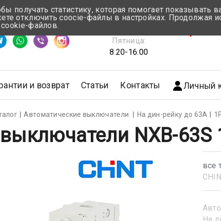
обы получать статистику, которая помогает показывать 
те отключить coocie-файлы в настройках. Продолжая и
Понедельник-Четверг:
 cookie-файлов.
емя ответа ≈ 5 мин
8.30-17.00
г.Мин
Пятница:
8.20-16.00
рантии и возврат
Статьи
Контакты
Личный 
талог
Автоматические выключатели
На дин-рейку до 63А
1
 выключатели NXB-63S 1
все 
CHI
Авто
На д