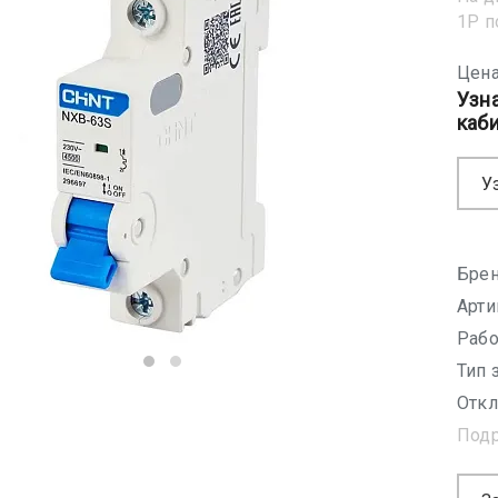
1Р 
Цена
Узн
каб
У
Брен
Арти
Рабо
Тип 
Откл
Под