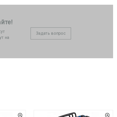
йте!
жут
Задать вопрос
ут на