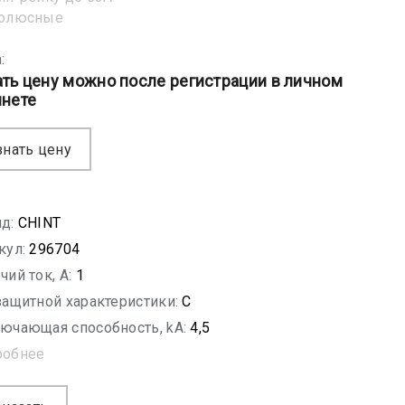
полюсные
:
ать цену можно после регистрации в личном
инете
знать цену
д:
CHINT
кул:
296704
чий ток, A:
1
защитной характеристики:
C
ючающая способность, kA:
4,5
робнее