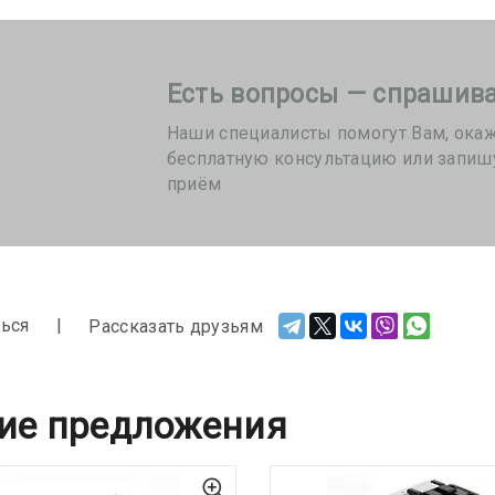
Есть вопросы — спрашива
Наши специалисты помогут Вам, ока
бесплатную консультацию или запиш
приём
ься
Рассказать друзьям
ие предложения