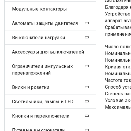
Автоматиче
Благодаря 
Модульные контакторы
Устройство
аппарат ав
Автоматы защиты двигателя
Срабатыван
применение
Выключатели нагрузки
Число пол
Аксессуары для выключателей
Номинально
Номинальны
Ограничители импульсных
Кривая отк
перенапряжений
Номинальна
Частота ток
Способ уст
Вилки и розетки
Степень за
Условия эк
Светильники, лампы и LED
Максималь
Кнопки и переключатели
Путевые выключатели