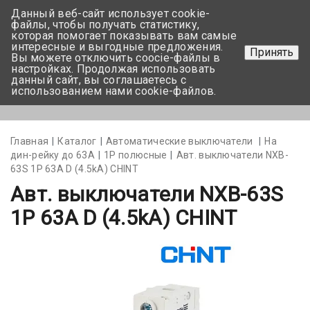
Данный веб-сайт использует cookie-
+375 17-350-99-56
файлы, чтобы получать статистику,
которая помогает показывать вам самые
+375 44-752-82-08
интересные и выгодные предложения.
Принять
Вы можете отключить coocie-файлы в
Задать вопрос
настройках. Продолжая использовать
данный сайт, вы соглашаетесь с
использованием нами cookie-файлов.
Меню
Главная
Каталог
Автоматические выключатели
На
дин-рейку до 63А
1Р полюсные
Авт. выключатели NXB-
63S 1P 63A D (4.5kA) CHINT
Авт. выключатели NXB-63S
1P 63A D (4.5kA) CHINT