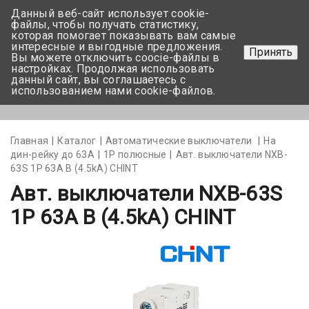
Данный веб-сайт использует cookie-
+375 17-350-99-56
файлы, чтобы получать статистику,
которая помогает показывать вам самые
+375 44-752-82-08
интересные и выгодные предложения.
Принять
Вы можете отключить coocie-файлы в
Задать вопрос
настройках. Продолжая использовать
данный сайт, вы соглашаетесь с
использованием нами cookie-файлов.
Меню
Главная
Каталог
Автоматические выключатели
На
дин-рейку до 63А
1Р полюсные
Авт. выключатели NXB-
63S 1P 63A В (4.5kA) CHINT
Авт. выключатели NXB-63S
1P 63A В (4.5kA) CHINT