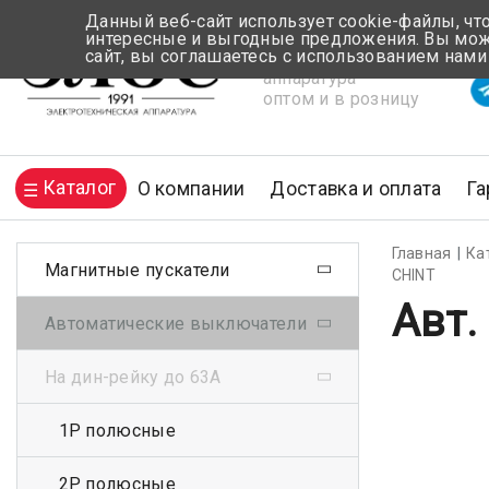
Данный веб-сайт использует cookie-файлы, чт
интересные и выгодные предложения. Вы може
сайт, вы соглашаетесь с использованием нами
Электротехническая
Вр
аппаратура
оптом и в розницу
Каталог
О компании
Доставка и оплата
Га
Главная
Ка
Магнитные пускатели
CHINT
Авт.
Автоматические выключатели
На дин-рейку до 63А
1Р полюсные
2Р полюсные