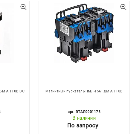
5М А 110В DC
Магнитный пускатель ПМЛ-1561ДМ А 110В
2
арт: ЭТАЛ0001173
В наличии
По запросу