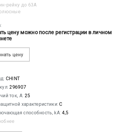
ин-рейку до 63А
полюсные
:
ать цену можно после регистрации в личном
инете
знать цену
д:
CHINT
кул:
296907
чий ток, A:
25
защитной характеристики:
C
ючающая способность, kA:
4,5
робнее