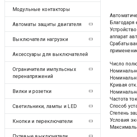
Модульные контакторы
Автоматиче
Благодаря 
Автоматы защиты двигателя
Устройство
аппарат ав
Выключатели нагрузки
Срабатыван
применение
Аксессуары для выключателей
Число пол
Ограничители импульсных
Номинально
перенапряжений
Номинальны
Кривая отк
Вилки и розетки
Номинальна
Частота ток
Способ уст
Светильники, лампы и LED
Степень за
Условия эк
Кнопки и переключатели
Максимальн
Путевые выключатели