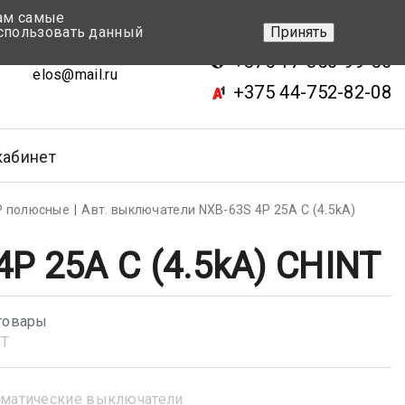
вам самые
+375 17-343-46-70
спользовать данный
Принять
ск, ул.Кижеватова 7, кор.2
+375 17-350-99-56
elos@mail.ru
+375 44-752-82-08
кабинет
Р полюсные
Авт. выключатели NXB-63S 4P 25A С (4.5kA)
P 25A С (4.5kA) CHINT
товары
NT
матические выключатели