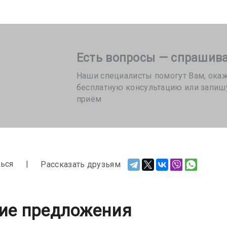
Есть вопросы — спрашива
Наши специалисты помогут Вам, ока
бесплатную консультацию или запиш
приём
ься
Рассказать друзьям
ие предложения