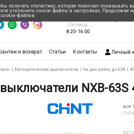
обы получать статистику, которая помогает показывать 
те отключить coocie-файлы в настройках. Продолжая и
Понедельник-Четверг:
 cookie-файлов.
емя ответа ≈ 5 мин
8.30-17.00
г.Мин
Пятница:
8.20-16.00
рантии и возврат
Статьи
Контакты
Личный 
талог
Автоматические выключатели
На дин-рейку до 63А
4
 выключатели NXB-63S 4
все 
CHI
Авто