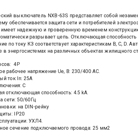
ский выключатель NXB-63S представляет собой незаме
ему обеспечивается защита сети и потребителей электро
 имеет надежную и проверенную временем конструкцию.
томатически разрывает цепь. Отключающая способность 
ие по току КЗ соответствует характеристикам B, C, D. 
 в энергосистемах на различных объектах жилищного ст
юсов: 4Р
е рабочее напряжение Ue, B: 230/400 AC.
й ток In: 25А
лючения: C
я отключающая способность: 4.5 kA.
а сети: 50/60Гц
ановки: на DIN-рейку
щиты: IP20
сплуатации: УХЛ4.
ое сечение подключаемого провода: 25 мм2