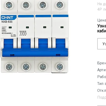
На д
4Р 
Цена
Узн
каб
У
Брен
Арти
Рабо
Тип 
Откл
Под