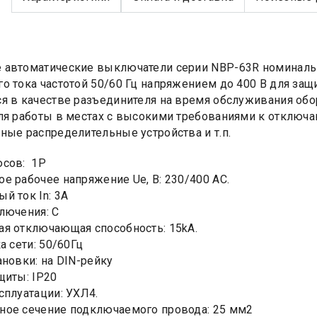
автоматические выключатели серии NBP-63R номинальны
о тока частотой 50/60 Гц напряжением до 400 В для защ
я в качестве разъединителя на время обслуживания об
ля работы в местах с высокими требованиями к отключа
ные распределительные устройства и т.п.
юсов: 1Р
е рабочее напряжение Ue, B: 230/400 AC.
й ток In: 3А
лючения: C
я отключающая способность: 15kA.
а сети: 50/60Гц
ановки: на DIN-рейку
щиты: IP20
сплуатации: УХЛ4.
ное сечение подключаемого провода: 25 мм2