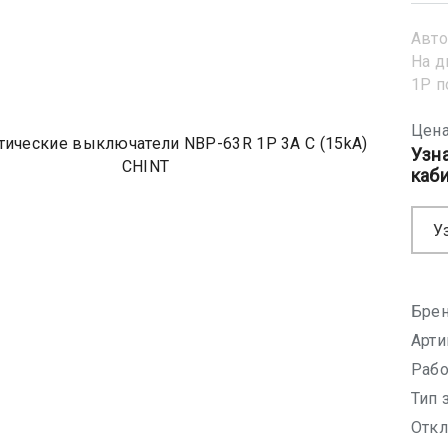
Авто
На д
1Р 
Цена
Узн
каб
У
Брен
Арти
Рабо
Тип 
Откл