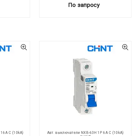
По запросу
16A С (10kA)
Авт. выключатели NXB-63H 1P 6A С (10kA)