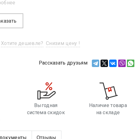
робнее
аказать
Хотите дешевле?
Снизим цену !
Рассказать друзьям
Выгодная
Наличие товара
система скидок
на складе
е
документы
Отзывы