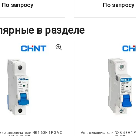
По запросу
По запросу
лярные в разделе
кие выключатели NB1-63H 1P 3A C
Авт. выключатели NXB-63H 1P 