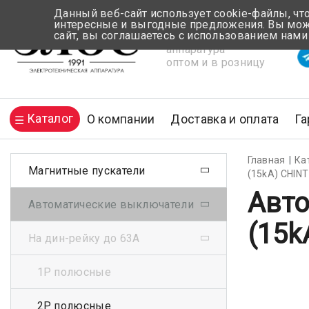
Данный веб-сайт использует cookie-файлы, чт
интересные и выгодные предложения. Вы може
сайт, вы соглашаетесь с использованием нами
Электротехническая
Вр
аппаратура
оптом и в розницу
Каталог
О компании
Доставка и оплата
Га
Главная
Ка
Магнитные пускатели
(15kA) CHINT
Авто
Автоматические выключатели
(15k
На дин-рейку до 63А
1Р полюсные
2Р полюсные