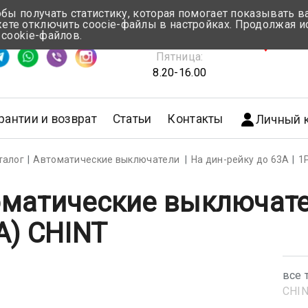
обы получать статистику, которая помогает показывать 
те отключить coocie-файлы в настройках. Продолжая и
Понедельник-Четверг:
 cookie-файлов.
емя ответа ≈ 5 мин
8.30-17.00
г.Мин
Пятница:
8.20-16.00
рантии и возврат
Статьи
Контакты
Личный 
талог
Автоматические выключатели
На дин-рейку до 63А
1
матические выключате
A) CHINT
все 
CHI