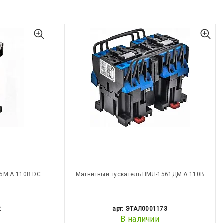
5М А 110В DC
Магнитный пускатель ПМЛ-1561ДМ А 110В
2
арт: ЭТАЛ0001173
В наличии