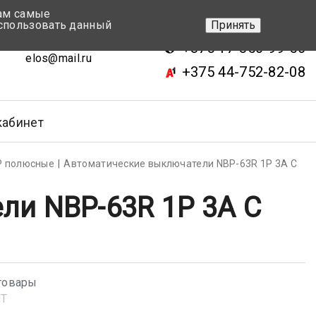
вам самые
+375 17-343-46-70
спользовать данный
Принять
ск, ул.Кижеватова 7, кор.2
+375 17-350-99-56
elos@mail.ru
+375 44-752-82-08
кабинет
Р полюсные
Автоматические выключатели NBP-63R 1P 3A С
ли NBP-63R 1P 3A С
товары
NT