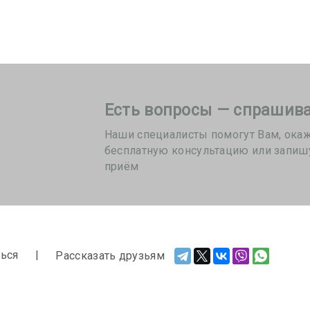
Есть вопросы — спрашива
Наши специалисты помогут Вам, ока
бесплатную консультацию или запиш
приём
ься
Рассказать друзьям