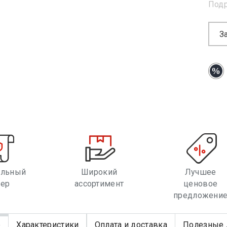
Под
З
альный
Широкий
Лучшее
лер
ассортимент
ценовое
предложени
е
Характеристики
Оплата и доставка
Полезные 