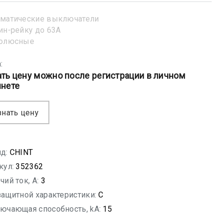
матические выключатели
ин-рейку до 63А
полюсные
:
ать цену можно после регистрации в личном
инете
знать цену
д:
CHINT
кул:
352362
чий ток, A:
3
защитной характеристики:
C
ючающая способность, kA:
15