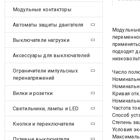
Модульные контакторы
Автоматы защиты двигателя
Модульные 
переменног
Выключатели нагрузки
применятьс
подходят д
Аксессуары для выключателей
низковольт
Ограничители импульсных
Число пол
перенапряжений
Номинально
Номинальны
Вилки и розетки
Кривая отк
Номинальна
Частота ток
Светильники, лампы и LED
Способ уст
Степень за
Кнопки и переключатели
Условия эк
Максималь
Путевые выключатели