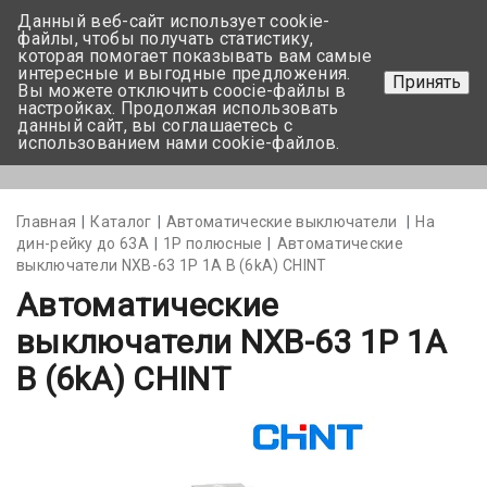
Данный веб-сайт использует cookie-
+375 17-350-99-56
файлы, чтобы получать статистику,
которая помогает показывать вам самые
+375 44-752-82-08
интересные и выгодные предложения.
Принять
Вы можете отключить coocie-файлы в
Задать вопрос
настройках. Продолжая использовать
данный сайт, вы соглашаетесь с
использованием нами cookie-файлов.
Меню
Главная
Каталог
Автоматические выключатели
На
дин-рейку до 63А
1Р полюсные
Автоматические
выключатели NXB-63 1P 1A B (6kA) CHINT
Автоматические
выключатели NXB-63 1P 1A
B (6kA) CHINT