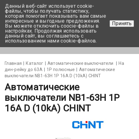
Данный веб-сайт использует cookie-
+375 17-350-99-56
файлы, чтобы получать статистику,
которая помогает показывать вам самые
+375 44-752-82-08
интересные и выгодные предложения.
Принять
Вы можете отключить coocie-файлы в
Задать вопрос
настройках. Продолжая использовать
данный сайт, вы соглашаетесь с
использованием нами cookie-файлов.
Меню
Главная
Каталог
Автоматические выключатели
На
дин-рейку до 63А
1Р полюсные
Автоматические
выключатели NB1-63H 1P 16A D (10kA) CHINT
Автоматические
выключатели NB1-63H 1P
16A D (10kA) CHINT