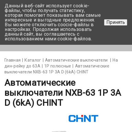
Данный веб-сайт использует cookie-
+375 17-350-99-56
файлы, чтобы получать статистику,
которая помогает показывать вам самые
+375 44-752-82-08
интересные и выгодные предложения.
Принять
Вы можете отключить coocie-файлы в
Задать вопрос
настройках. Продолжая использовать
данный сайт, вы соглашаетесь с
использованием нами cookie-файлов.
Меню
Главная
Каталог
Автоматические выключатели
На
дин-рейку до 63А
1Р полюсные
Автоматические
выключатели NXB-63 1P 3A D (6kA) CHINT
Автоматические
выключатели NXB-63 1P 3A
D (6kA) CHINT