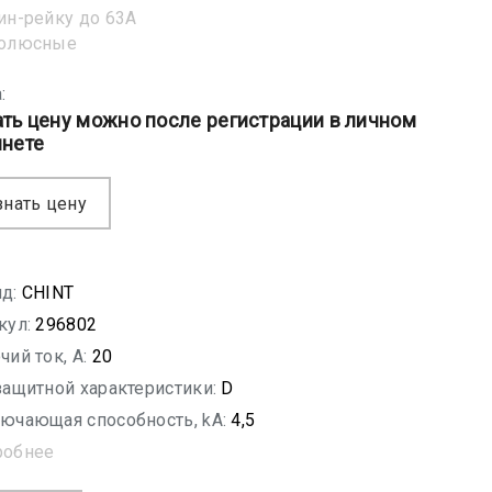
ин-рейку до 63А
полюсные
:
ать цену можно после регистрации в личном
инете
знать цену
д:
CHINT
кул:
296802
чий ток, A:
20
защитной характеристики:
D
ючающая способность, kA:
4,5
робнее