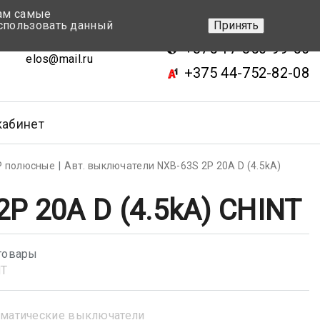
вам самые
+375 17-343-46-70
спользовать данный
Принять
ск, ул.Кижеватова 7, кор.2
+375 17-350-99-56
elos@mail.ru
+375 44-752-82-08
кабинет
Р полюсные
Авт. выключатели NXB-63S 2P 20A D (4.5kA)
P 20A D (4.5kA) CHINT
товары
NT
матические выключатели