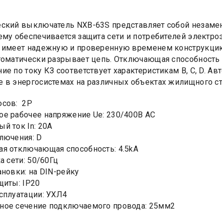
ский выключатель NXB-63S представляет собой незаме
ему обеспечивается защита сети и потребителей электро
 имеет надежную и проверенную временем конструкцию.
томатически разрывает цепь. Отключающая способность 
ие по току КЗ соответствует характеристикам B, C, D. 
 в энергосистемах на различных объектах жилищного ст
юсов: 2Р
е рабочее напряжение Ue: 230/400В AC
й ток In: 20А
лючения: D
я отключающая способность: 4.5kA
а сети: 50/60Гц
ановки: на DIN-рейку
щиты: IP20
сплуатации: УХЛ4
ное сечение подключаемого провода: 25мм2