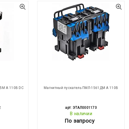
5М А 110В DC
Магнитный пускатель ПМЛ-1561ДМ А 110В
2
арт: ЭТАЛ0001173
В наличии
По запросу