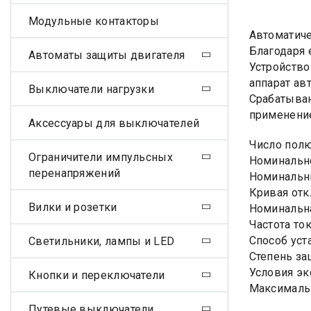
Модульные контакторы
Автоматиче
Благодаря 
Автоматы защиты двигателя
Устройство
аппарат ав
Выключатели нагрузки
Срабатыван
применение
Аксессуары для выключателей
Число пол
Ограничители импульсных
Номинально
перенапряжений
Номинальны
Кривая отк
Вилки и розетки
Номинальна
Частота ток
Способ уст
Светильники, лампы и LED
Степень за
Условия эк
Кнопки и переключатели
Максималь
Путевые выключатели