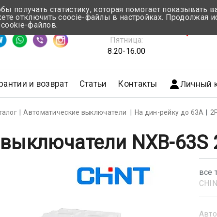
обы получать статистику, которая помогает показывать 
те отключить coocie-файлы в настройках. Продолжая и
Понедельник-Четверг:
 cookie-файлов.
емя ответа ≈ 5 мин
8.30-17.00
г.Мин
Пятница:
8.20-16.00
рантии и возврат
Статьи
Контакты
Личный 
талог
Автоматические выключатели
На дин-рейку до 63А
2
 выключатели NXB-63S 2
все 
CHI
Авто