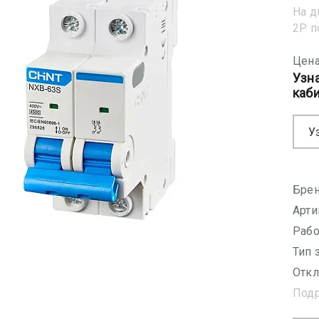
На д
2Р 
Цена
Узн
каб
У
Брен
Арти
Рабо
Тип 
Откл
Под