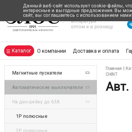
Данный веб-сайт использует cookie-файлы, чт
интересные и выгодные предложения. Вы може
сайт, вы соглашаетесь с использованием нами
Электротехническая
Вр
аппаратура
оптом и в розницу
Каталог
О компании
Доставка и оплата
Га
Главная
Ка
Магнитные пускатели
CHINT
Авт.
Автоматические выключатели
На дин-рейку до 63А
1Р полюсные
2Р полюсные