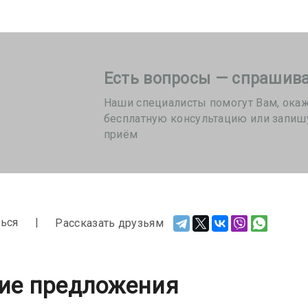
Есть вопросы — спрашива
Наши специалисты помогут Вам, ока
бесплатную консультацию или запиш
приём
ься
Рассказать друзьям
ие предложения