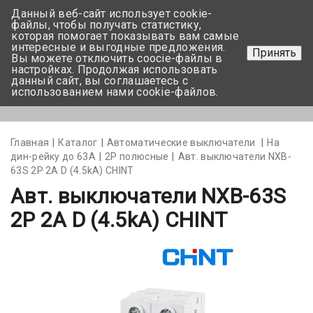
Данный веб-сайт использует cookie-
+375 17-350-99-56
файлы, чтобы получать статистику,
которая помогает показывать вам самые
+375 44-752-82-08
интересные и выгодные предложения.
Принять
Вы можете отключить coocie-файлы в
Задать вопрос
настройках. Продолжая использовать
данный сайт, вы соглашаетесь с
использованием нами cookie-файлов.
Меню
Главная
Каталог
Автоматические выключатели
На
дин-рейку до 63А
2Р полюсные
Авт. выключатели NXB-
63S 2P 2A D (4.5kA) CHINT
Авт. выключатели NXB-63S
2P 2A D (4.5kA) CHINT