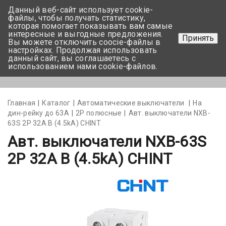
Данный веб-сайт использует cookie-
+375 17-350-99-56
файлы, чтобы получать статистику,
которая помогает показывать вам самые
+375 44-752-82-08
интересные и выгодные предложения.
Принять
Вы можете отключить coocie-файлы в
Задать вопрос
настройках. Продолжая использовать
данный сайт, вы соглашаетесь с
использованием нами cookie-файлов.
Меню
Главная
Каталог
Автоматические выключатели
На
дин-рейку до 63А
2Р полюсные
Авт. выключатели NXB-
63S 2P 32A В (4.5kA) CHINT
Авт. выключатели NXB-63S
2P 32A В (4.5kA) CHINT