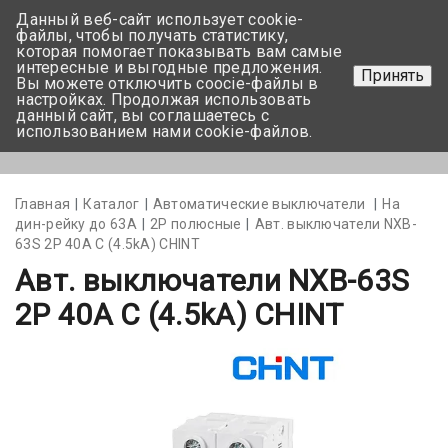
Данный веб-сайт использует cookie-
+375 17-350-99-56
файлы, чтобы получать статистику,
которая помогает показывать вам самые
+375 44-752-82-08
интересные и выгодные предложения.
Принять
Вы можете отключить coocie-файлы в
Задать вопрос
настройках. Продолжая использовать
данный сайт, вы соглашаетесь с
использованием нами cookie-файлов.
Меню
Главная
Каталог
Автоматические выключатели
На
дин-рейку до 63А
2Р полюсные
Авт. выключатели NXB-
63S 2P 40A С (4.5kA) CHINT
Авт. выключатели NXB-63S
2P 40A С (4.5kA) CHINT