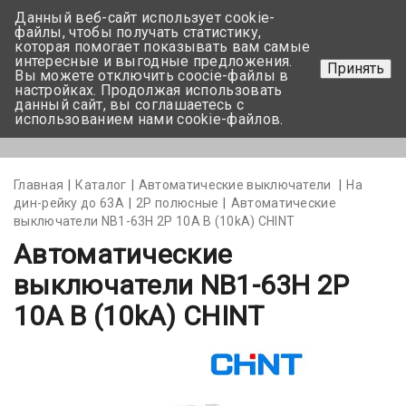
Данный веб-сайт использует cookie-
+375 17-350-99-56
файлы, чтобы получать статистику,
которая помогает показывать вам самые
+375 44-752-82-08
интересные и выгодные предложения.
Принять
Вы можете отключить coocie-файлы в
Задать вопрос
настройках. Продолжая использовать
данный сайт, вы соглашаетесь с
использованием нами cookie-файлов.
Меню
Главная
Каталог
Автоматические выключатели
На
дин-рейку до 63А
2Р полюсные
Автоматические
выключатели NB1-63H 2P 10A B (10kA) CHINT
Автоматические
выключатели NB1-63H 2P
10A B (10kA) CHINT