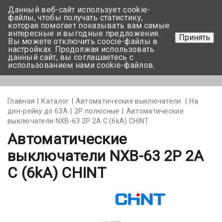
Данный веб-сайт использует cookie-
+375 17-350-99-56
файлы, чтобы получать статистику,
которая помогает показывать вам самые
+375 44-752-82-08
интересные и выгодные предложения.
Принять
Вы можете отключить coocie-файлы в
Задать вопрос
настройках. Продолжая использовать
данный сайт, вы соглашаетесь с
использованием нами cookie-файлов.
Меню
Главная
Каталог
Автоматические выключатели
На
дин-рейку до 63А
2Р полюсные
Автоматические
выключатели NXB-63 2P 2A С (6kA) CHINT
Автоматические
выключатели NXB-63 2P 2A
С (6kA) CHINT