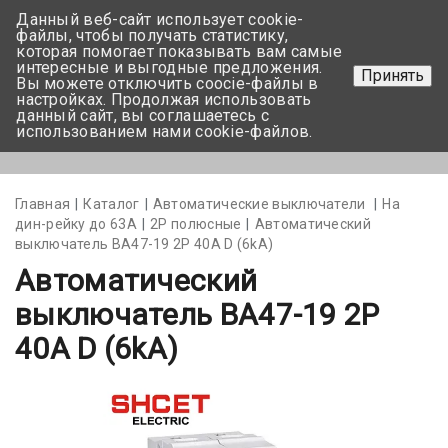
Данный веб-сайт использует cookie-
+375 17-350-99-56
файлы, чтобы получать статистику,
которая помогает показывать вам самые
+375 44-752-82-08
интересные и выгодные предложения.
Принять
Вы можете отключить coocie-файлы в
Задать вопрос
настройках. Продолжая использовать
данный сайт, вы соглашаетесь с
использованием нами cookie-файлов.
Меню
Главная
Каталог
Автоматические выключатели
На
дин-рейку до 63А
2Р полюсные
Автоматический
выключатель BA47-19 2P 40A D (6kА)
Автоматический
выключатель BA47-19 2P
40A D (6kА)