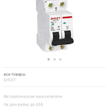
все товары
SHСET
Автоматические выключатели
На дин-рейку до 63А