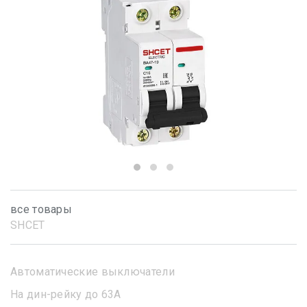
все товары
SHСET
Автоматические выключатели
На дин-рейку до 63А