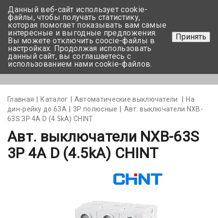
Данный веб-сайт использует cookie-
+375 17-350-99-56
файлы, чтобы получать статистику,
которая помогает показывать вам самые
+375 44-752-82-08
интересные и выгодные предложения.
Принять
Вы можете отключить coocie-файлы в
Задать вопрос
настройках. Продолжая использовать
данный сайт, вы соглашаетесь с
использованием нами cookie-файлов.
Меню
Главная
Каталог
Автоматические выключатели
На
дин-рейку до 63А
3Р полюсные
Авт. выключатели NXB-
63S 3P 4A D (4.5kA) CHINT
Авт. выключатели NXB-63S
3P 4A D (4.5kA) CHINT