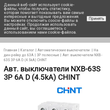
Данный веб-сайт использует cookie-
+375 17-350-99-56
файлы, чтобы получать статистику,
которая помогает показывать вам самые
+375 44-752-82-08
интересные и выгодные предложения.
Принять
Вы можете отключить coocie-файлы в
Задать вопрос
настройках. Продолжая использовать
данный сайт, вы соглашаетесь с
использованием нами cookie-файлов.
Меню
Главная
Каталог
Автоматические выключатели
На
дин-рейку до 63А
3Р полюсные
Авт. выключатели NXB-
63S 3P 6A D (4.5kA) CHINT
Авт. выключатели NXB-63S
3P 6A D (4.5kA) CHINT