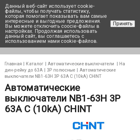
Данный веб-сайт использует cookie-
+375 17-350-99-56
файлы, чтобы получать статистику,
которая помогает показывать вам самые
+375 44-752-82-08
интересные и выгодные предложения.
Принять
Вы можете отключить coocie-файлы в
Задать вопрос
настройках. Продолжая использовать
данный сайт, вы соглашаетесь с
использованием нами cookie-файлов.
Меню
Главная
Каталог
Автоматические выключатели
На
дин-рейку до 63А
3Р полюсные
Автоматические
выключатели NB1-63H 3P 63A C (10kA) CHINT
Автоматические
выключатели NB1-63H 3P
63A C (10kA) CHINT