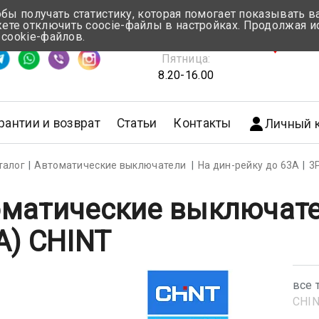
обы получать статистику, которая помогает показывать 
те отключить coocie-файлы в настройках. Продолжая и
Понедельник-Четверг:
 cookie-файлов.
емя ответа ≈ 5 мин
8.30-17.00
г.Мин
Пятница:
8.20-16.00
рантии и возврат
Статьи
Контакты
Личный 
талог
Автоматические выключатели
На дин-рейку до 63А
3
матические выключате
A) CHINT
все 
CHI