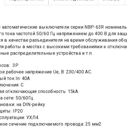
автоматические выключатели серии NBP-63R номинальны
о тока частотой 50/60 Гц напряжением до 400 В для защ
я в качестве разъединителя на время обслуживания об
ля работы в местах с высокими требованиями к отключа
ные распределительные устройства и т.п.
юсов: 3Р
е рабочее напряжение Ue, B: 230/400 AC.
й ток In: 40А
лючения: C
я отключающая способность: 15kA.
а сети: 50/60Гц
ановки: на DIN-рейку
щиты: IP20
сплуатации: УХЛ4.
ное сечение подключаемого провода: 25 мм2