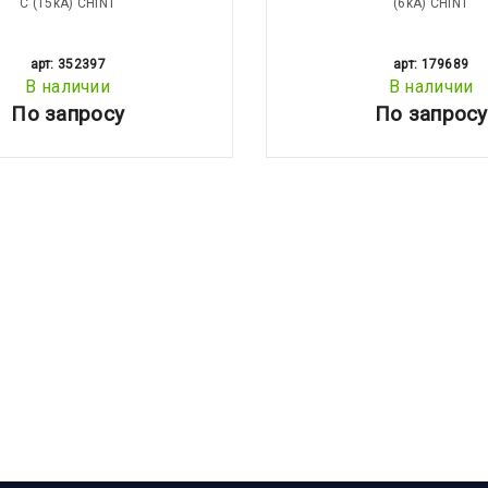
С (15kA) CHINT
(6kA) CHINT
арт: 352397
арт: 179689
В наличии
В наличии
По запросу
По запросу