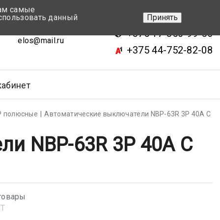
вам самые
+375 17-343-46-70
спользовать данный
Принять
ск, ул.Кижеватова 7, кор.2
+375 17-350-99-56
elos@mail.ru
+375 44-752-82-08
кабинет
Р полюсные
Автоматические выключатели NBP-63R 3P 40A С
ли NBP-63R 3P 40A С
товары
NT