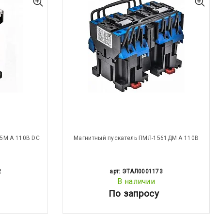
5М А 110В DC
Магнитный пускатель ПМЛ-1561ДМ А 110В
2
арт: ЭТАЛ0001173
В наличии
По запросу