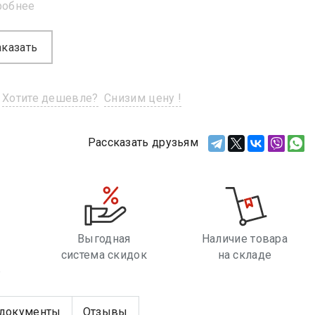
робнее
аказать
Хотите дешевле?
Снизим цену !
Рассказать друзьям
Выгодная
Наличие товара
система скидок
на складе
е
документы
Отзывы