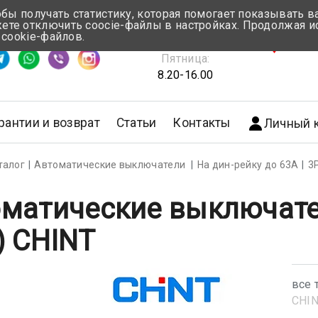
обы получать статистику, которая помогает показывать 
те отключить coocie-файлы в настройках. Продолжая и
Понедельник-Четверг:
 cookie-файлов.
емя ответа ≈ 5 мин
8.30-17.00
г.Мин
Пятница:
8.20-16.00
рантии и возврат
Статьи
Контакты
Личный 
талог
Автоматические выключатели
На дин-рейку до 63А
3
матические выключате
) CHINT
все 
CHI