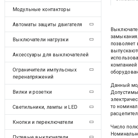
Модульные контакторы
Автоматы защиты двигателя
Выключател
замыкания.
Выключатели нагрузки
позволяет 
выпускаютс
Аксессуары для выключателей
использова
компанией 
Ограничители импульсных
оборудован
перенапряжений
Данный мод
Вилки и розетки
Допустимым
электричес
то номинал
Светильники, лампы и LED
расцепител
Кнопки и переключатели
Число пол
Номинально
Путевые выключатели