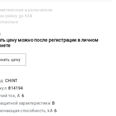
матические выключатели
ин-рейку до 63А
полюсные
:
ать цену можно после регистрации в личном
инете
знать цену
д:
CHINT
кул:
814194
чий ток, A:
6
защитной характеристики:
B
ючающая способность, kA:
6