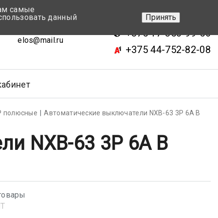
вам самые
+375 17-343-46-70
спользовать данный
Принять
ск, ул.Кижеватова 7, кор.2
+375 17-350-99-56
elos@mail.ru
+375 44-752-82-08
кабинет
Р полюсные
Автоматические выключатели NXB-63 3P 6A В
ли NXB-63 3P 6A В
товары
NT