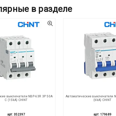
лярные в разделе
кие выключатели NBP-63R 3P 50A
Автоматические выключатели N
С (15kA) CHINT
(6kA) CHINT
арт: 352397
арт: 179689