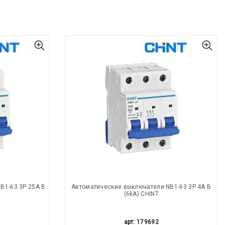
B1-63 3P 25A В
Автоматические выключатели NB1-63 3P 4A В
(6kA) CHINT
арт: 179692