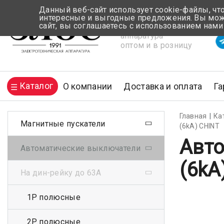
Данный веб-сайт использует cookie-файлы, чт
интересные и выгодные предложения. Вы може
сайт, вы соглашаетесь с использованием нами
Электротехническая
Вр
аппаратура
оптом и в розницу
Каталог
О компании
Доставка и оплата
Га
Главная
Ка
Магнитные пускатели
(6kA) CHINT
Авто
Автоматические выключатели
(6kA
На дин-рейку до 63А
1Р полюсные
2Р полюсные