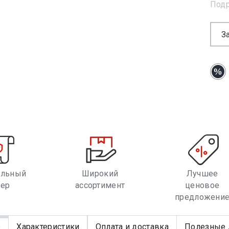
Под
З
альный
Широкий
Лучшее
лер
ассортимент
ценовое
предложени
е
Характеристики
Оплата и доставка
Полезные 