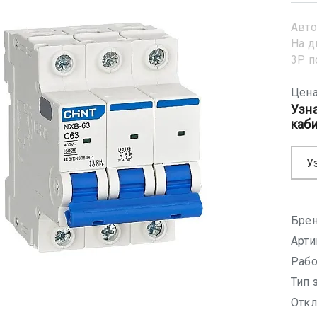
Авто
На д
3Р 
Цена
Узн
каб
У
Брен
Арти
Рабо
Тип 
Откл