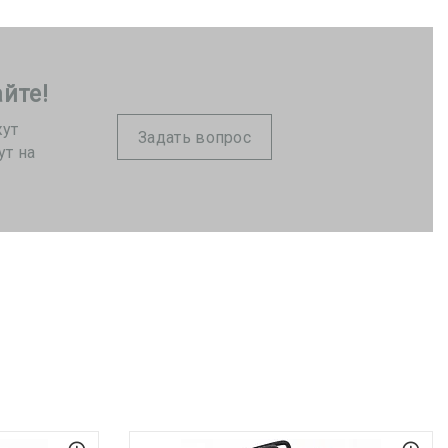
йте!
жут
Задать вопрос
ут на