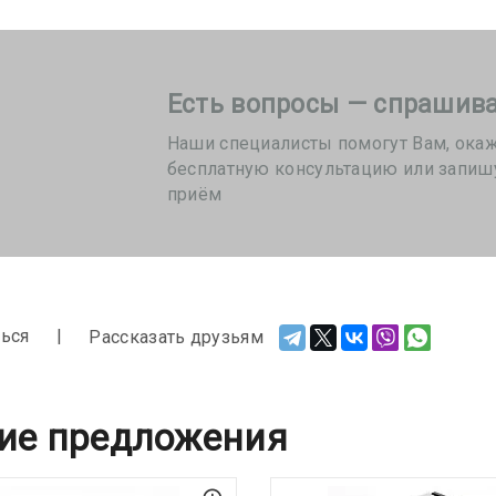
Есть вопросы — спрашива
Наши специалисты помогут Вам, ока
бесплатную консультацию или запиш
приём
ься
Рассказать друзьям
ие предложения