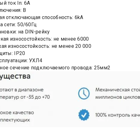
й ток In: 6А
лючения: В
я отключающая способность: 6kA
а сети: 50/60Гц
ановки: на DIN-рейку
кая износостойкость: не менее 6000
ая износостойкость: не менее 20 000
щиты: IP20
сплуатации: УХЛ4
ное сечение подключаемого провода: 25мм2