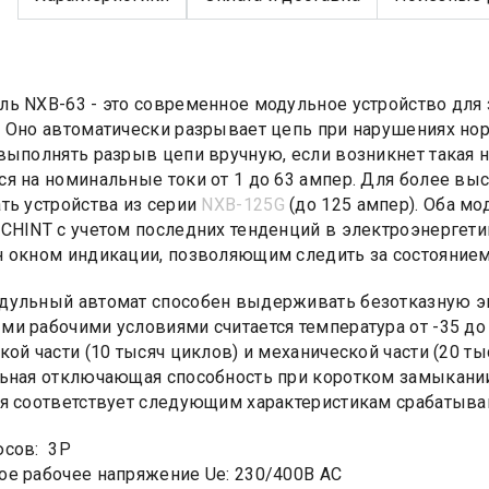
ь NXB-63 - это современное модульное устройство для 
 Оно автоматически разрывает цепь при нарушениях но
выполнять разрыв цепи вручную, если возникнет такая
я на номинальные токи от 1 до 63 ампер. Для более вы
ть устройства из серии
NXB-125G
(до 125 ампер). Оба мо
CHINT с учетом последних тенденций в электроэнергети
 окном индикации, позволяющим следить за состоянием
ульный автомат способен выдерживать безотказную эк
и рабочими условиями считается температура от -35 до +
кой части (10 тысяч циклов) и механической части (20 ты
ьная отключающая способность при коротком замыкании
я соответствует следующим характеристикам срабатывания
юсов: 3Р
е рабочее напряжение Ue: 230/400В AC