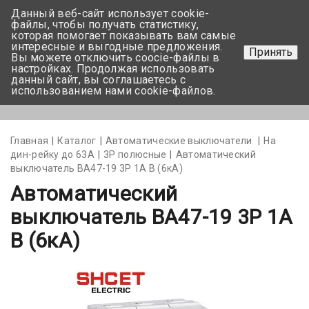
Данный веб-сайт использует cookie-
+375 17-350-99-56
файлы, чтобы получать статистику,
которая помогает показывать вам самые
+375 44-752-82-08
интересные и выгодные предложения.
Принять
Вы можете отключить coocie-файлы в
Задать вопрос
настройках. Продолжая использовать
данный сайт, вы соглашаетесь с
использованием нами cookie-файлов.
Меню
Главная
Каталог
Автоматические выключатели
На
дин-рейку до 63А
3Р полюсные
Автоматический
выключатель BA47-19 3P 1А В (6кА)
Автоматический
выключатель BA47-19 3P 1А
В (6кА)