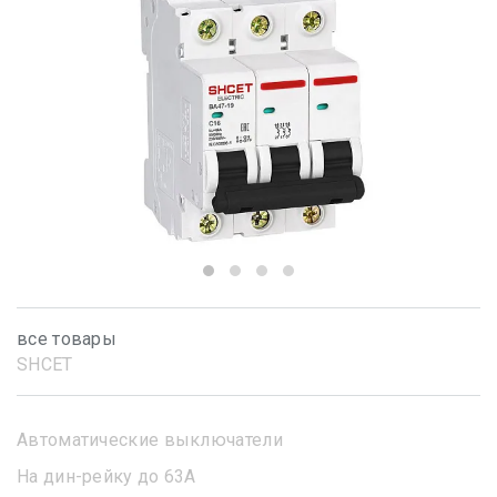
все товары
SHСET
Автоматические выключатели
На дин-рейку до 63А