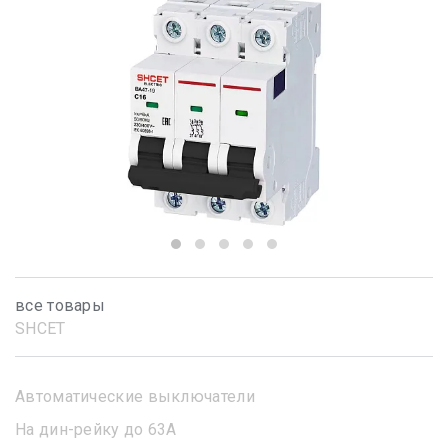
все товары
SHСET
Автоматические выключатели
На дин-рейку до 63А