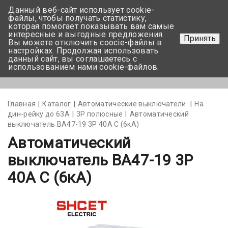
Данный веб-сайт использует cookie-
+375 17-350-99-56
файлы, чтобы получать статистику,
которая помогает показывать вам самые
+375 44-752-82-08
интересные и выгодные предложения.
Принять
Вы можете отключить coocie-файлы в
Задать вопрос
настройках. Продолжая использовать
данный сайт, вы соглашаетесь с
использованием нами cookie-файлов.
Меню
Главная
Каталог
Автоматические выключатели
На
дин-рейку до 63А
3Р полюсные
Автоматический
выключатель BA47-19 3P 40А С (6кА)
Автоматический
выключатель BA47-19 3P
40А С (6кА)