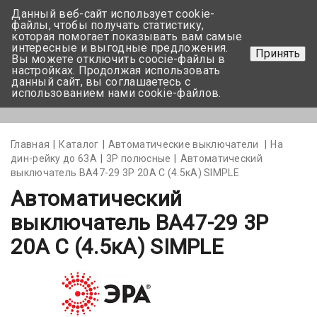
Данный веб-сайт использует cookie-
+375 17-350-99-56
файлы, чтобы получать статистику,
которая помогает показывать вам самые
+375 44-752-82-08
интересные и выгодные предложения.
Принять
Вы можете отключить coocie-файлы в
Задать вопрос
настройках. Продолжая использовать
данный сайт, вы соглашаетесь с
использованием нами cookie-файлов.
Меню
Главная
Каталог
Автоматические выключатели
На
дин-рейку до 63А
3Р полюсные
Автоматический
выключатель BA47-29 3P 20А С (4.5кА) SIMPLE
Автоматический
выключатель BA47-29 3P
20А С (4.5кА) SIMPLE