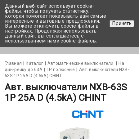
Данный веб-сайт использует cookie-
+375 17-350-99-56
файлы, чтобы получать статистику,
которая помогает показывать вам самые
+375 44-752-82-08
интересные и выгодные предложения.
Принять
Вы можете отключить coocie-файлы в
Задать вопрос
настройках. Продолжая использовать
данный сайт, вы соглашаетесь с
использованием нами cookie-файлов.
Меню
Главная
Каталог
Автоматические выключатели
На
дин-рейку до 63А
1Р полюсные
Авт. выключатели NXB-
63S 1P 25A D (4.5kA) CHINT
Авт. выключатели NXB-63S
1P 25A D (4.5kA) CHINT