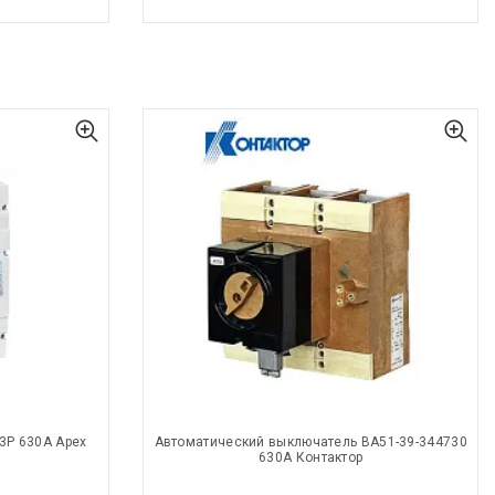
3Р 630А Apex
Автоматический выключатель ВА51-39-344730
630А Контактор