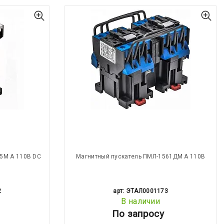
5М А 110В DC
Магнитный пускатель ПМЛ-1561ДМ А 110В
2
арт: ЭТАЛ0001173
В наличии
По запросу