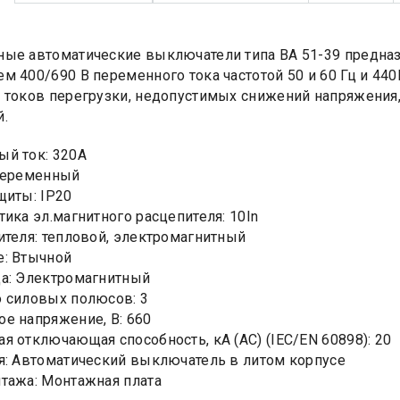
ые автоматические выключатели типа ВА 51-39 предназ
м 400/690 В переменного тока частотой 50 и 60 Гц и 440
 токов перегрузки, недопустимых снижений напряжения,
.
й ток: 320А
Переменный
щиты: IP20
тика эл.магнитного расцепителя: 10In
ителя: тепловой, электромагнитный
: Втычной
а: Электромагнитный
 силовых полюсов: 3
е напряжение, В: 660
я отключающая способность, кA (AC) (IEC/EN 60898): 20
я: Автоматический выключатель в литом корпусе
тажа: Монтажная плата