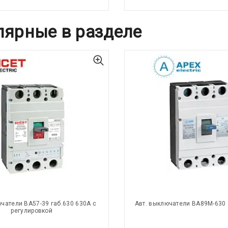
лярные в разделе
ючатели ВА57-39 габ.630 630А с
Авт. выключатели ВА89М-630 
регулировкой