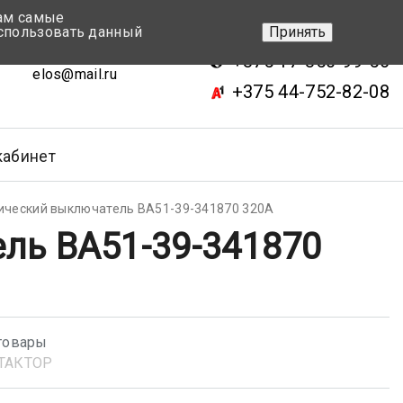
вам самые
+375 17-343-46-70
спользовать данный
Принять
ск, ул.Кижеватова 7, кор.2
+375 17-350-99-56
elos@mail.ru
+375 44-752-82-08
кабинет
ический выключатель ВА51-39-341870 320А
ль ВА51-39-341870
товары
ТАКТОР