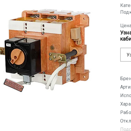
Кате
Подк
Цена
Узн
каб
У
Брен
Арти
Испо
Хара
Рабо
Откл
Под