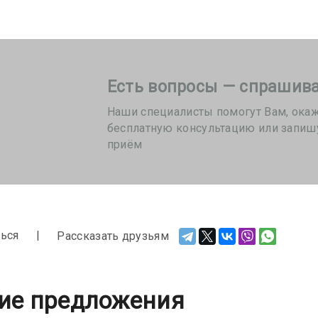
Есть вопросы — спрашива
Наши специалисты помогут Вам, ока
бесплатную консультацию или запиш
приём
ься
Рассказать друзьям
ие предложения