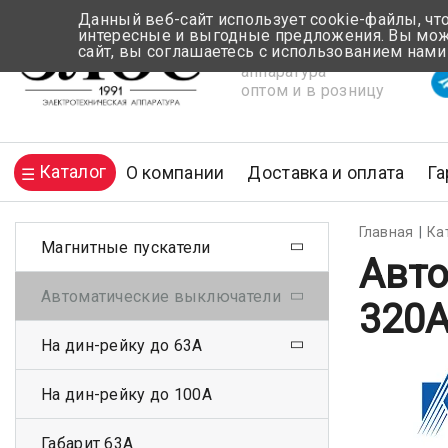
Данный веб-сайт использует cookie-файлы, чт
интересные и выгодные предложения. Вы може
сайт, вы соглашаетесь с использованием нами
Электротехническая
Вр
аппаратура
оптом и в розницу
Каталог
О компании
Доставка и оплата
Га
Главная
Ка
Магнитные пускатели
Авто
Автоматические выключатели
320
На дин-рейку до 63А
На дин-рейку до 100А
Габарит 63А