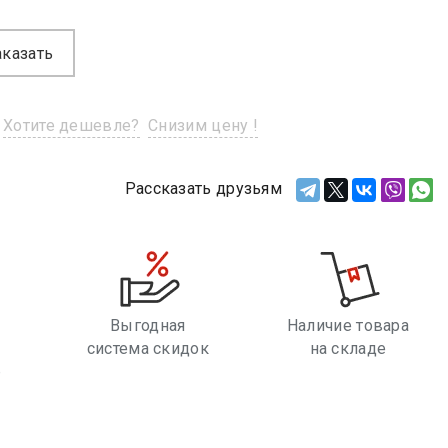
аказать
Хотите дешевле?
Снизим цену !
Рассказать друзьям
Выгодная
Наличие товара
система скидок
на складе
е