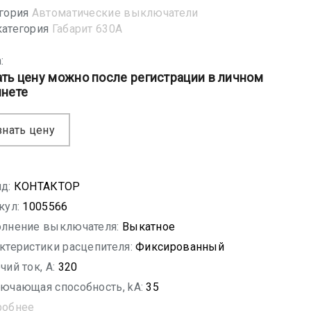
гория
Автоматические выключатели
атегория
Габарит 630А
:
ать цену можно после регистрации в личном
инете
знать цену
д:
КОНТАКТОР
кул:
1005566
лнение выключателя:
Выкатное
ктеристики расцепителя:
Фиксированный
чий ток, A:
320
ючающая способность, kA:
35
робнее