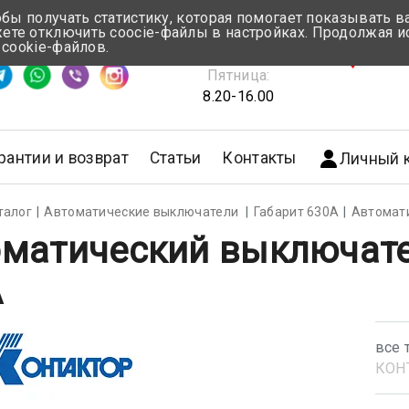
обы получать статистику, которая помогает показывать 
те отключить coocie-файлы в настройках. Продолжая и
Понедельник-Четверг:
 cookie-файлов.
емя ответа ≈ 5 мин
8.30-17.00
г.Мин
Пятница:
8.20-16.00
рантии и возврат
Статьи
Контакты
Личный 
талог
Автоматические выключатели
Габарит 630А
Автомат
матический выключате
А
все 
КОН