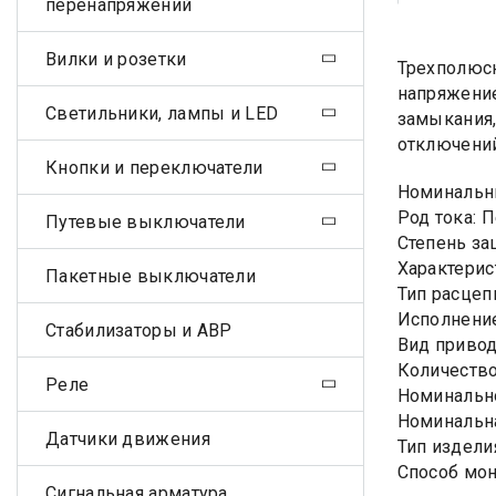
перенапряжений
Вилки и розетки
Трехполюсн
напряжение
Светильники, лампы и LED
замыкания,
отключений
Кнопки и переключатели
Номинальны
Род тока: 
Путевые выключатели
Степень за
Характерис
Пакетные выключатели
Тип расцеп
Исполнение
Стабилизаторы и АВР
Вид привод
Количество
Реле
Номинально
Номинальна
Датчики движения
Тип издели
Способ мон
Сигнальная арматура