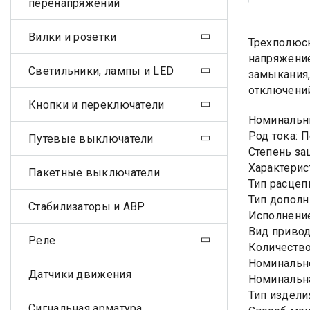
перенапряжений
Вилки и розетки
Трехполюсн
напряжение
Светильники, лампы и LED
замыкания,
отключений
Кнопки и переключатели
Номинальны
Род тока: 
Путевые выключатели
Степень за
Характерис
Пакетные выключатели
Тип расцеп
Тип дополн
Стабилизаторы и АВР
Исполнени
Вид приво
Реле
Количество
Номинально
Датчики движения
Номинальна
Тип издели
Сигнальная арматура