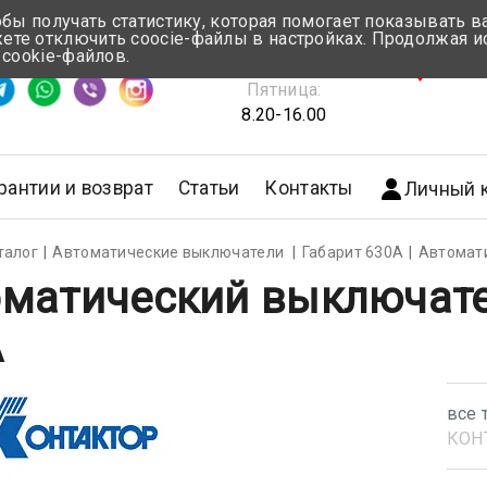
обы получать статистику, которая помогает показывать 
те отключить coocie-файлы в настройках. Продолжая и
Понедельник-Четверг:
 cookie-файлов.
емя ответа ≈ 5 мин
8.30-17.00
г.Мин
Пятница:
8.20-16.00
рантии и возврат
Статьи
Контакты
Личный 
талог
Автоматические выключатели
Габарит 630А
Автомат
матический выключате
А
все 
КОН