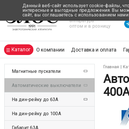
Данный веб-сайт использует cookie-файлы, чт
интересные и выгодные предложения. Вы може
сайт, вы соглашаетесь с использованием нами
Электротехническая
Вр
аппаратура
оптом и в розницу
Каталог
О компании
Доставка и оплата
Га
Главная
Ка
Магнитные пускатели
Авто
Автоматические выключатели
400
На дин-рейку до 63А
На дин-рейку до 100А
Габарит 63А