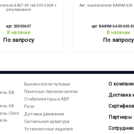
ючатели ВА57-39 габ.630 630А с
Авт. выключатели ВА89М-630 
регулировкой
арт: S0000607
арт: BA89M-3-630-630-5
В наличии
В наличии
По запросу
По запросу
О компани
Выключатели путевые
Пакетные переключатели
ель ВА
Доставка 
Стабилизаторы и АВР
Cертифик
ель 6А
Реле
ель Chint
Датчики движения
Партнеры
тель
Сигнальная арматура
Сотрудник
Установочные изделия