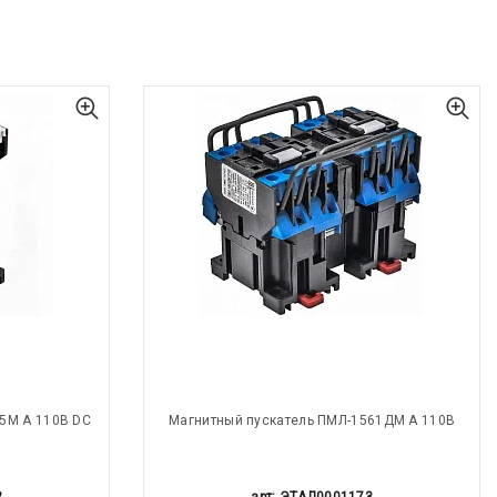
5М А 110В DC
Магнитный пускатель ПМЛ-1561ДМ А 110В