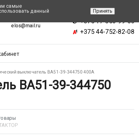
вам самые
+375 17-343-46-70
спользовать данный
Принять
ск, ул.Кижеватова 7, кор.2
+375 17-350-99-56
elos@mail.ru
+375 44-752-82-08
кабинет
ический выключатель ВА51-39-344750 400А
ль ВА51-39-344750
товары
ТАКТОР