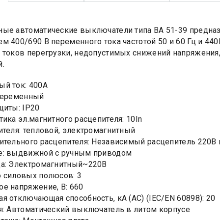
ые автоматические выключатели типа ВА 51-39 предназ
м 400/690 В переменного тока частотой 50 и 60 Гц и 440
 токов перегрузки, недопустимых снижений напряжения,
.
й ток: 400А
Переменный
щиты: IP20
тика эл.магнитного расцепителя: 10In
ителя: тепловой, электромагнитный
ительного расцепителя: Независимый расцепитель 220В 
е: выдвижной с ручным приводом
да: Электромагнитный~220В
 силовых полюсов: 3
е напряжение, В: 660
я отключающая способность, кA (AC) (IEC/EN 60898): 20
я: Автоматический выключатель в литом корпусе