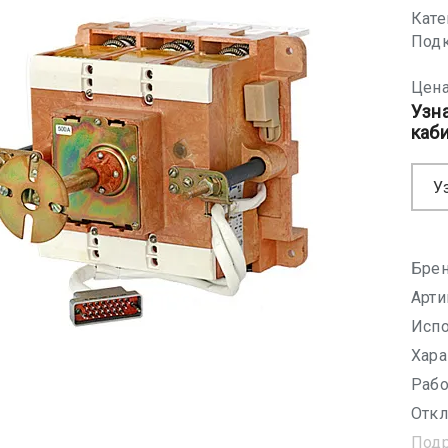
Кате
Подк
Цена
Узн
каб
У
Брен
Арти
Испо
Хара
Рабо
Откл
Под