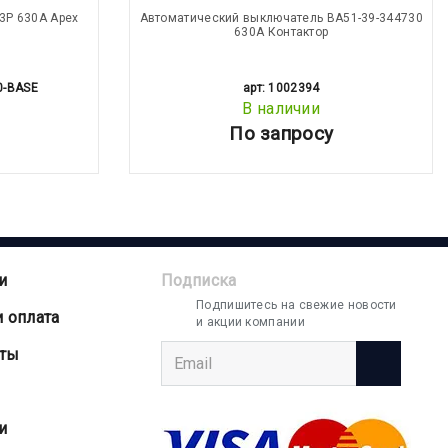
3Р 630А Apex
Автоматический выключатель ВА51-39-344730
630А Контактор
0-BASE
арт: 1002394
В наличии
По запросу
и
Подписка
Подпишитесь на свежие новости
и оплата
и акции компании
аты
и