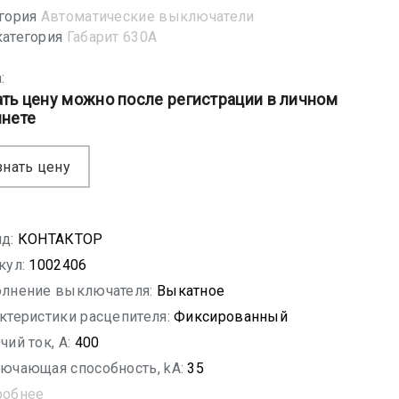
гория
Автоматические выключатели
атегория
Габарит 630А
:
ать цену можно после регистрации в личном
инете
знать цену
д:
КОНТАКТОР
кул:
1002406
лнение выключателя:
Выкатное
ктеристики расцепителя:
Фиксированный
чий ток, A:
400
ючающая способность, kA:
35
робнее