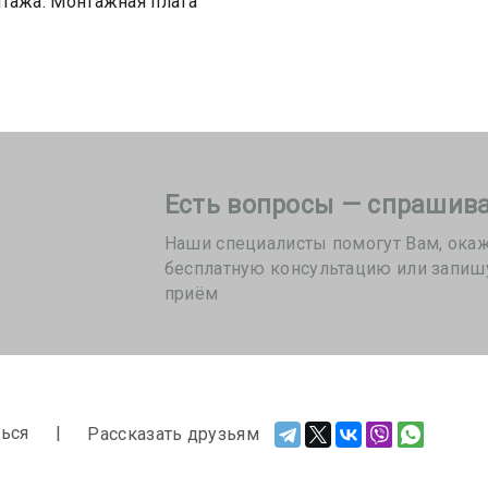
тажа: Монтажная плата
Есть вопросы — спрашива
Наши специалисты помогут Вам, ока
бесплатную консультацию или запиш
приём
ься
Рассказать друзьям