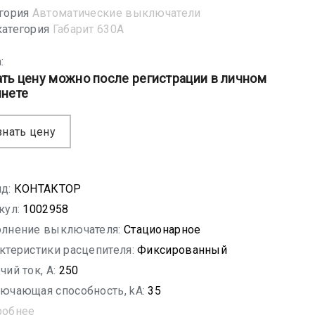
гория
Автоматические выключатели
атегория
Габарит 630А
:
ать цену можно после регистрации в личном
инете
знать цену
д:
КОНТАКТОР
кул:
1002958
лнение выключателя:
Стационарное
ктеристики расцепителя:
Фиксированный
чий ток, A:
250
ючающая способность, kA:
35
робнее