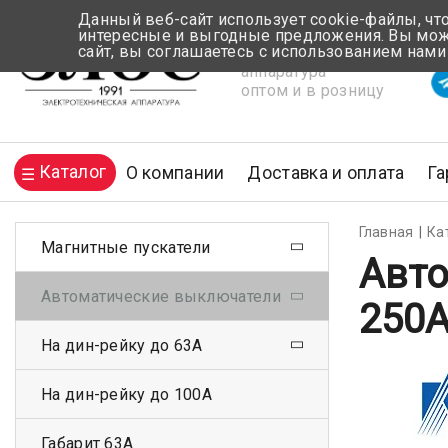
Данный веб-сайт использует cookie-файлы, чт
интересные и выгодные предложения. Вы може
сайт, вы соглашаетесь с использованием нами
Электротехническая
Вр
аппаратура
оптом и в розницу
Каталог
О компании
Доставка и оплата
Га
Главная
Ка
Магнитные пускатели
Авто
Автоматические выключатели
250
На дин-рейку до 63А
На дин-рейку до 100А
Габарит 63А