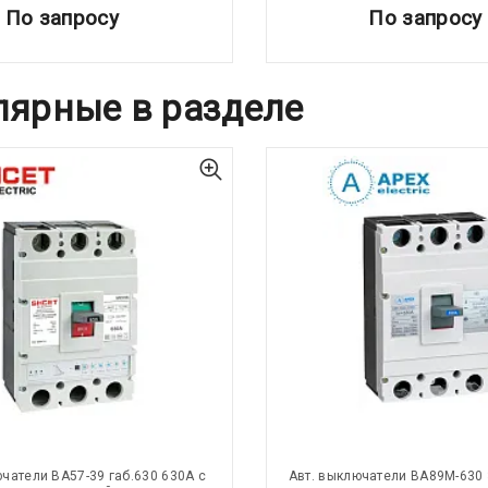
По запросу
По запросу
лярные в разделе
ючатели ВА57-39 габ.630 630А с
Авт. выключатели ВА89М-630 