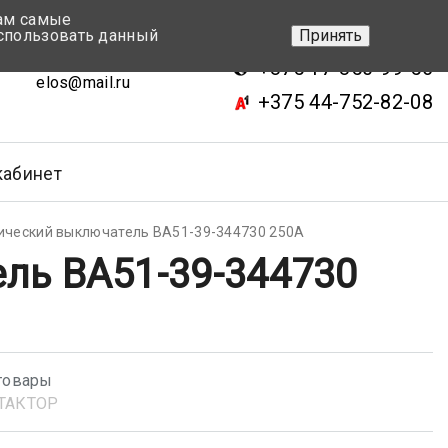
вам самые
+375 17-343-46-70
спользовать данный
Принять
ск, ул.Кижеватова 7, кор.2
+375 17-350-99-56
elos@mail.ru
+375 44-752-82-08
кабинет
ический выключатель ВА51-39-344730 250А
ль ВА51-39-344730
товары
ТАКТОР