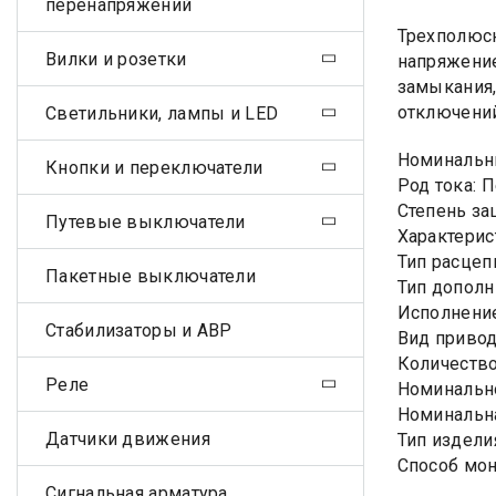
перенапряжений
Трехполюсн
Вилки и розетки
напряжение
замыкания,
отключений
Светильники, лампы и LED
Номинальны
Кнопки и переключатели
Род тока: 
Степень за
Путевые выключатели
Характерис
Тип расцеп
Пакетные выключатели
Тип дополн
Исполнени
Стабилизаторы и АВР
Вид приво
Количество
Реле
Номинально
Номинальна
Датчики движения
Тип издели
Способ мон
Сигнальная арматура