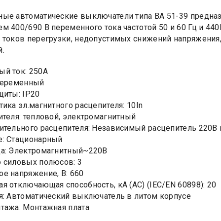
ые автоматические выключатели типа ВА 51-39 предназ
м 400/690 В переменного тока частотой 50 и 60 Гц и 440
 токов перегрузки, недопустимых снижений напряжения,
.
й ток: 250А
Переменный
щиты: IP20
тика эл.магнитного расцепителя: 10In
ителя: тепловой, электромагнитный
ительного расцепителя: Независимый расцепитель 220В 
е: Стационарный
да: Электромагнитный~220В
 силовых полюсов: 3
е напряжение, В: 660
я отключающая способность, кA (AC) (IEC/EN 60898): 20
я: Автоматический выключатель в литом корпусе
тажа: Монтажная плата