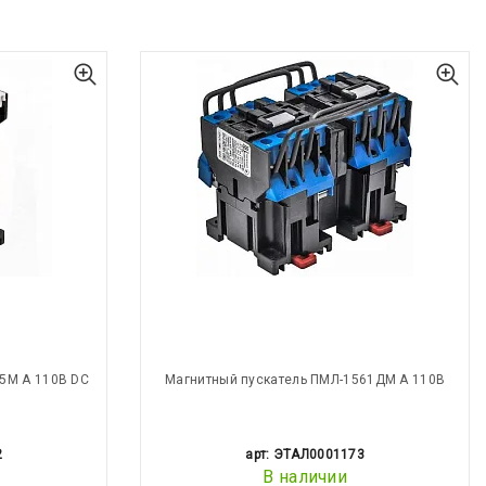
5М А 110В DC
Магнитный пускатель ПМЛ-1561ДМ А 110В
2
арт: ЭТАЛ0001173
В наличии