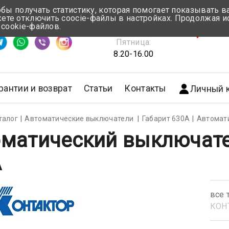
обы получать статистику, которая помогает показывать 
те отключить coocie-файлы в настройках. Продолжая и
Понедельник-Четверг:
 cookie-файлов.
емя ответа ≈ 5 мин
8.30-17.00
г.Мин
Пятница:
8.20-16.00
рантии и возврат
Статьи
Контакты
Личный 
талог
Автоматические выключатели
Габарит 630А
Автомат
матический выключате
А
все 
КОН