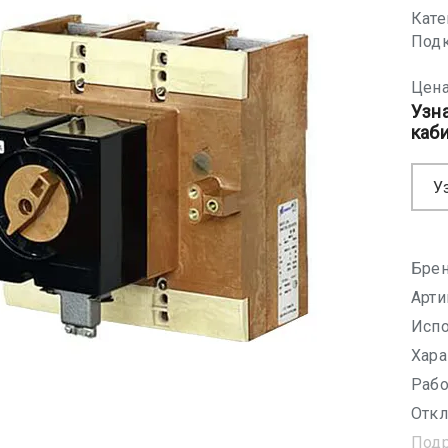
Кате
Подк
Цена
Узн
каб
У
Брен
Арти
Испо
Хара
Рабо
Откл
Под